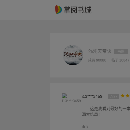
混沌天帝诀
书圈
成员 90086
帖子 10847
i13****3459
LV27
这是我看到最好的一
满大结局！
8