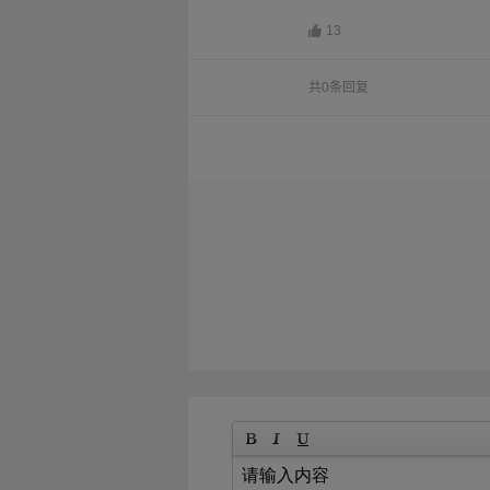
13
共0条回复