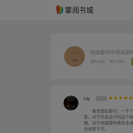
哈姆雷特(中英双语珍
成员 590
帖子 660
Lily
LV7
看完想起那句：一千
答。对于莎翁设计的这个
憾。对于哈姆雷特角色本
也未尝不可。