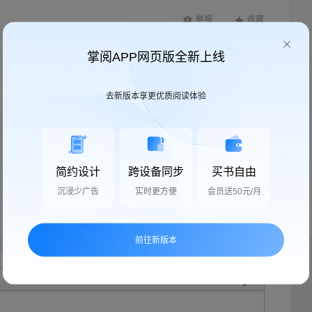
举报
收藏
掌阅APP网页版全新上线
按时间顺序
全部帖子
去新版本享更优质阅读体验
简约设计
跨设备同步
买书自由
沉浸少广告
实时更方便
会员送50元/月
前往新版本