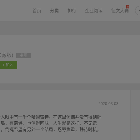
首页
分类
排行
企业阅读
征文大赛
藏版)
书圈
+ 加入
2020-03-03
个人眼中有一千个哈姆雷特。在这里仿佛并没有得到解
结局，有遗憾，也值得回味，人生就是这样，不无遗
身，倒挺希望有另外一个结局，忍辱负重，静待时机，