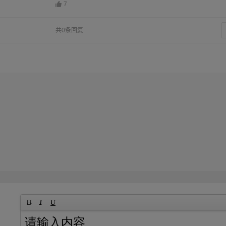
7
共0条回复