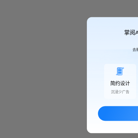
掌阅
去
简约设计
沉浸少广告