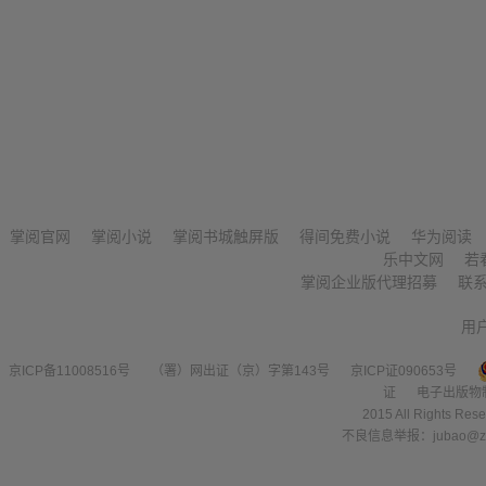
掌阅官网
掌阅小说
掌阅书城触屏版
得间免费小说
华为阅读
乐中文网
若
掌阅企业版代理招募
联
用
京ICP备11008516号
（署）网出证（京）字第143号
京ICP证090653号
证
电子出版物
2015 All Right
不良信息举报：jubao@zha