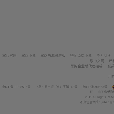
掌阅官网
掌阅小说
掌阅书城触屏版
得间免费小说
华为阅读
乐中文网
若
掌阅企业版代理招募
联
用
京ICP备11008516号
（署）网出证（京）字第143号
京ICP证090653号
证
电子出版物
2015 All Right
不良信息举报：jubao@zha