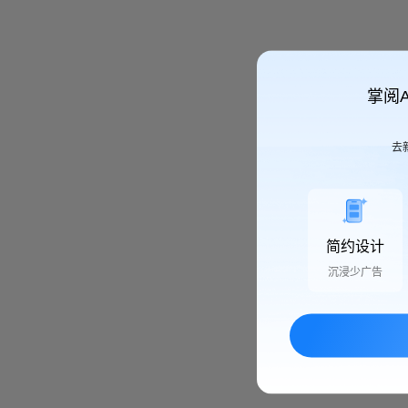
掌阅
去
简约设计
沉浸少广告