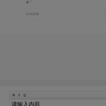
7
共0条回复