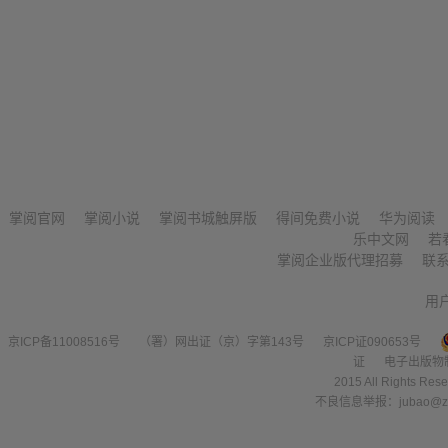
掌阅官网
掌阅小说
掌阅书城触屏版
得间免费小说
华为阅读
乐中文网
若
掌阅企业版代理招募
联
用
京ICP备11008516号
（署）网出证（京）字第143号
京ICP证090653号
证
电子出版物
2015 All Right
不良信息举报：jubao@zha