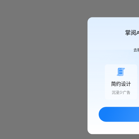
掌阅
去
简约设计
沉浸少广告