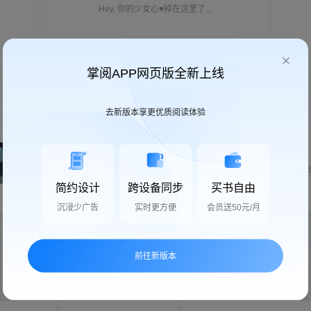
Hey, 你的少女心♥掉在这里了...
22w+
14776
掌阅APP网页版全新上线
去新版本享更优质阅读体验
科幻
悬疑推理
武侠
0部作品
0部作品
0部作
简约设计
跨设备同步
买书自由
沉浸少广告
实时更方便
会员送50元/月
男生频道
前往新版本
玄幻
|
奇幻
|
武侠
|
仙侠
|
更多