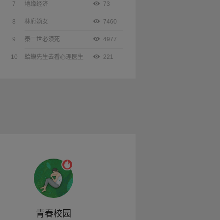
7
地缘经济
73
8
林府嫡女
7460
9
秦二世必须死
4977
10
蛤蟆先生去看心理医生
221
青春校园