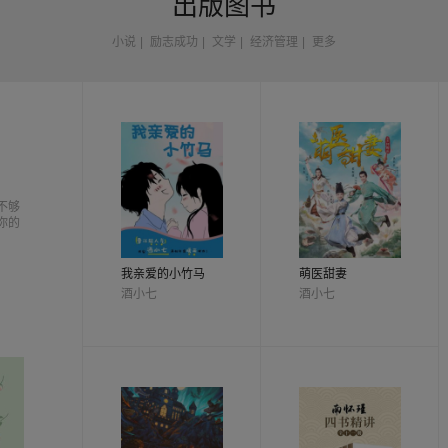
出版图书
小说
|
励志成功
|
文学
|
经济管理
|
更多
不够
你的
我亲爱的小竹马
萌医甜妻
酒小七
酒小七