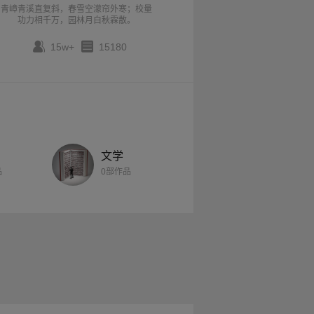
青嶂青溪直复斜，春雪空濛帘外寒；校量
功力相千万，园林月白秋霖散。
15w+
15180
文学
品
0部作品