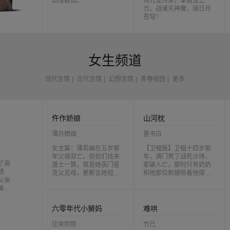
劫成散仙。
得九龙传承，掌祖龙之
力，战诸天神魔，镇日月
苍穹！
女生频道
现代言情
|
古代言情
|
幻想言情
|
青春校园
|
更多
仵作娇娘
山河枕
薄月栖烟
墨书白
女主篇：薄若幽在五岁那
【卫韫版】卫韫十四岁那
年父母双亡。叔伯们找来
年，满门男丁战死沙场，
了高
道士一算，竟是她丧门星
家破人亡，那时只有奶奶
绣
克父克母，更断言她短命
和他那位新嫂陪着他撑着
父亲
相活不过十八。打着给她
卫家奶奶说，新嫂子不容
美的
改命的旗号，叔伯们将她
易，刚拜堂就没了丈夫，
。可
赶出了家门。她走后，财
等日后他发达了，务必要
婚事
产被占亲事被夺，他们抢
为嫂子寻一门好的亲事。
六零年代小舅妈
难哄
走一切，只等着她死在十
那时候他说，好。卫韫二
八岁。他们等啊等，还没
十岁那年，内阁大学士顾
往来熙熙
竹已