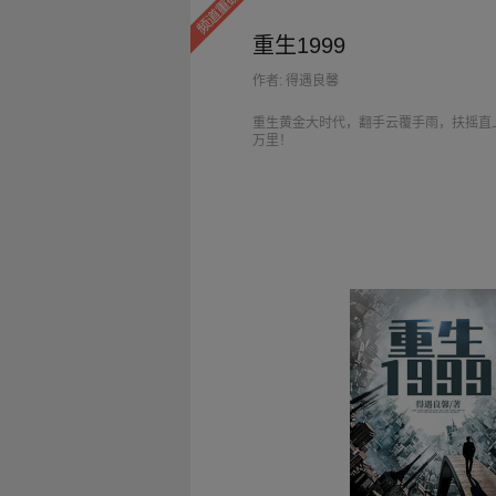
重生1999
作者: 得遇良馨
重生黄金大时代，翻手云覆手雨，扶摇直
万里！