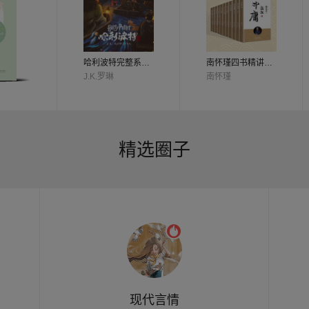
哈利波特完整系列（Harry Potter the Complete Collection）
南怀瑾四书精讲（全十二册）
J.K.罗琳
南怀瑾
精选圈子
现代言情