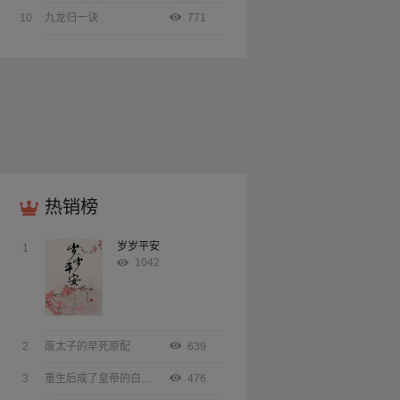
10
九龙归一诀
771
热销榜
岁岁平安
1
1042
2
废太子的早死原配
639
3
重生后成了皇帝的白月光
476