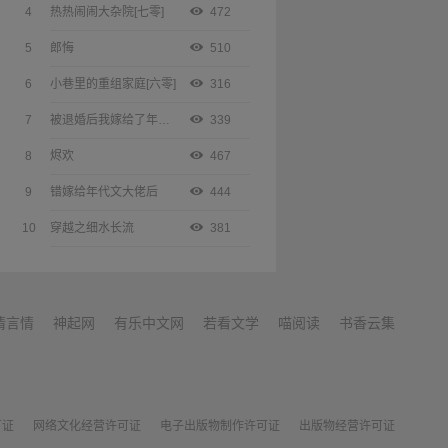
4
热热闹闹大杂院[七零]
472
5
郎悔
510
6
小巷里的重组家庭[六零]
316
7
被退婚后我嫁给了年代文大佬
339
8
烬欢
467
9
错嫁给年代文大佬后
444
10
穿越之细水长流
381
情言情
神起网
有乐中文网
若看文学
喵阅读
书香云集
可证
网络文化经营许可证
电子出版物制作许可证
出版物经营许可证