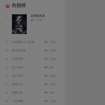
热销榜
太荒吞天诀
1
1716
2
女总裁的上门女婿
7529
3
混沌天帝诀
2764
4
六界封神
1329
5
无上杀神
881
6
龙王出狱
2325
7
逍遥兵王
1255
8
鸿蒙天帝
565
9
一念神魔
1146