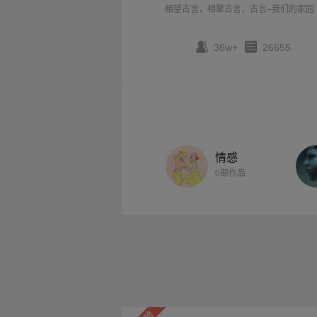
相望古言，相聚古言，古言–我们的家园
36w+
26655
情感
0部作品