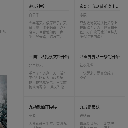
逆天神尊
玄幻：我从徒弟身上刷属性
白云千
念辰
少年楚天，候府世子，天
只要收徒就能从徒弟身上
赋异禀，遭受暗算，沦为
提取修为，为了世界和平
上九
废人，且看他如何一步
他只好广收门徒并且努力
步，登天路，跨万古，破
压榨徒弟的潜力。
宿命，最终成就一代绝世
强者。
三国：从抢蔡文姬开始
制霸异界从一条蛇开始
醉生梦死
红衣朱雀
重生了？还剩一天可活？
一觉醒来，罗真变成了一
不怕！咱有大山贼系统，
条蛇
抢天抢地抢空气，只要敢
抢就有寿命！ 美女？抢！
黄金！抢！天下江山？我
也抢！ 叮，恭喜宿主，成
功收服蔡文姬，奖励黄金
宝箱，狼骑兵训练手册。
九劫散仙在异界
九龙霸帝诀
叮，恭喜宿主，成功收服
典韦，奖励钻石宝箱……
英姿
徐姑姑
叮！恭喜宿主，成功收服
赵云，奖励王者宝箱……
大梦初醒三千年，重渡九
遭挚爱背叛，一朝觉醒，