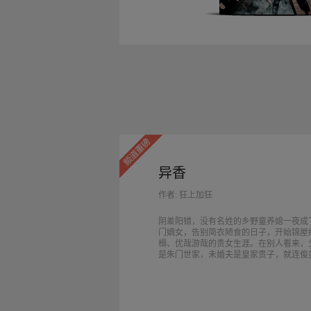
异香
作者: 狂上加狂
阴差阳错，没有名姓的乡野童养媳一夜成
门嫡女，告别简衣陋食的日子，开始锦屋
榻、优哉游哉的贵女生涯。在别人看来，
是朱门世家，未婚夫是皇家贵子，就连俊
表哥也是未来的首辅重臣，此生本应无憾
惜她每日晨起总有三问：银子攒够了吗？
退了吗？我……可以下岗了吗？