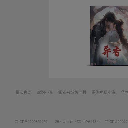
掌阅官网
掌阅小说
掌阅书城触屏版
得间免费小说
华
京ICP备11008516号
（署）网出证（京）字第143号
京ICP证0906