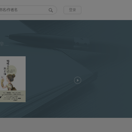
登录
本书在编撰过程中，得到了一些著名专家的悉心指导和帮助。美国辛辛那提大学预测性维护中心的李杰教授、上海科技情报所缪其浩老师均多次参加编委会会议，提供了许多真知灼见。李杰教授还提供了若干有关工业4.0和工业大数据的文章作为参考。针对本书的编撰，我也曾当面请教原教育部副部长吴启迪教授，获得了她的热情鼓励和肯定。