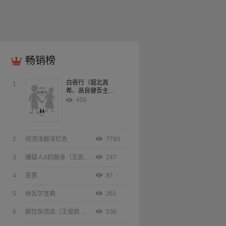
畅销榜
白夜行（堀北真
1
希、高良健吾主演
同名电影原著）
458
2
何须浅碧深红色
7793
3
嫌疑人X的献身（王凯、张鲁一、林心如主演同名电影原著）
247
4
恶意
87
5
纳瓦尔宝典
261
6
解忧杂货店（王俊凯、迪丽热巴、董子健主演同名电影原著）
536