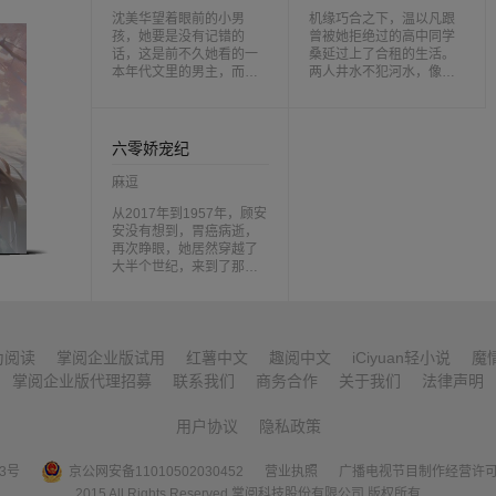
等到薄若幽十八，却先等
楚生上门给楚瑜提亲，卫
来她一手剖尸验骨之术名
沈美华望着眼前的小男
韫提着刀上了顾家大门，
机缘巧合之下，温以凡跟
动江南。权贵请她让死人
孩，她要是没有记错的
他说，进了我卫家的门，
曾被她拒绝过的高中同学
说话，王侯求她为活人申
话，这是前不久她看的一
这一生都得是我卫家的
桑延过上了合租的生活。
冤，而在她身后，还站着
本年代文里的男主，而她
人。顾楚生嘲讽出声，你
两人井水不犯河水，像是
令整个大周朝闻风丧胆的
穿成男主的小舅妈。那个
哥都死了，她是谁的人？
同住一屋檐下的两个陌生
男人。男主篇：上掌绣衣
作天作地，不仅打外甥连
卫韫捏紧了刀，一字一句
人。平静的生活中止于某
使，下摄提刑司，狠辣乖
自己亲儿子都死命打的奇
答，我卫韫的人。【楚瑜
个晚上。温以凡从桑延口
戾的霍危楼虽权倾朝野，
女子。此女子的日常生
版】楚瑜上辈子为了顾楚
里得知自己近期梦游的事
六零娇宠纪
却对女色嗤之以鼻因此初
活：吃饭、睡觉、打孩
生，逃了御赐的婚，走了
情。她有些窘迫，也不知
见时，哪怕薄若幽出身官
子，外加时不时的去部队
千里的路，最后却仍旧落
道该做出什么反应：“昨晚
麻逗
门，容颜无双，他亦对其
跟丈夫撒泼打野。想到后
了个病死他乡的下场。重
应该是你第一次看到我梦
厌如敝履。后来，看她纤
面这位小舅妈的凄惨下场
从2017年到1957年，顾安
生到十五岁，楚瑜正在逃
游吧？”桑延散漫道：“还有
纤素手验的了红衣女尸，
只觉得脚底寒气直冒，她
安没有想到，胃癌病逝，
婚的路上，她毅然回头，
一次。”温以凡沉默两秒，
破得了鬼魂夺命，辨的清
一定是在做梦，快让她醒
再次睁眼，她居然穿越了
嫁进了卫家大门。她知道
迟疑说：“那我……做了什
陈年之冤……霍危楼：真
醒。不久后，大院里的人
大半个世纪，来到了那个
卫家会满门战死，只留下
么吗？”“你突然跑出来抱住
香，真特么香！
都知道严团长的媳妇沈美
最艰难的年代。幸好幸
一个十四岁的卫韫，独撑
我。”“？”桑延挑眉，闲闲
华变了，不仅不打孩子就
好，爷爷奶奶慈祥和善，
高门。她也知道卫韫会撑
地补充了句。“还亲了我一
连队里也不常去了，每天
父母都是女儿奴，哥哥都
起卫家，成为未来权倾朝
下。
一大早挺着大肚子带着两
是妹妹控，让曾经是孤儿
野、说一不二的镇北王。
个孩子在院里扭着身子做
的顾安安收获从未有过的
所以她想，陪着卫韫走过
为阅读
掌阅企业版试用
红薯中文
趣阅中文
iCiyuan轻小说
魔
着奇怪的动作，嘴里还喊
亲情和感动。可是，随着
这段最艰难的时光，然后
掌阅企业版代理招募
联系我们
商务合作
关于我们
法律声明
着口号哩。
二叔家的堂姐落水性格大
成为卫家说一不二的大夫
变后，顾安安意识到，自
人。却不曾想，最后，她
用户协议
隐私政策
己似乎穿越到了一本小说
真的成为了卫家说一不二
里，在那本小说里，爷爷
的“大夫人”。
奶奶是极品，他们一家是
53号
京公网安备11010502030452
营业执照
广播电视节目制作经营许
炮灰，最后都没什么好下
2015 All Rights Reserved 掌阅科技股份有限公司 版权所有