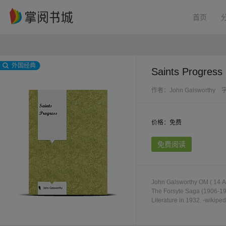
首页
外国经典
Saints Progress
作者：John Galsworthy
价格：免费
免费阅读
John Galsworthy OM ( 14 Au
The Forsyte Saga (1906-19
Literature in 1932. -wikiped