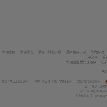
掌阅官网
掌阅小说
掌阅书城触屏版
得间免费小说
华为阅读
乐中文网
若
掌阅企业版代理招募
联
用
京ICP备11008516号
（署）网出证（京）字第143号
京ICP证090653号
证
电子出版物
2015 All Right
不良信息举报：jubao@zha