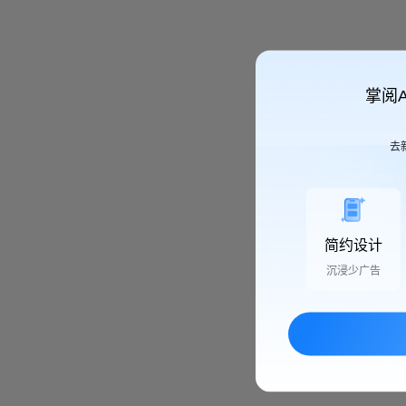
掌阅
去
简约设计
沉浸少广告