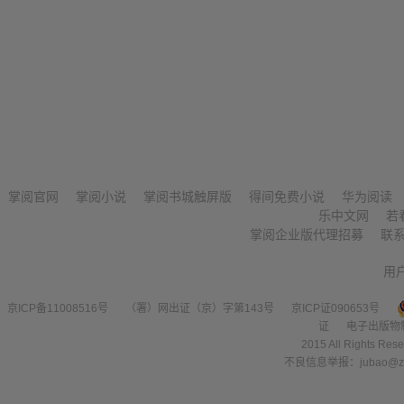
掌阅官网
掌阅小说
掌阅书城触屏版
得间免费小说
华为阅读
乐中文网
若
掌阅企业版代理招募
联
用
京ICP备11008516号
（署）网出证（京）字第143号
京ICP证090653号
证
电子出版物
2015 All Right
不良信息举报：jubao@zha