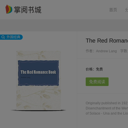
首页
外国经典
The Red Roman
作者：Andrew Lang
字数
价格：免费
免费阅读
Originally published in 192
Disenchantment of the Werw
of Solace - Una and the Li
Knight of the Sorrowful Co
Adventure of the Bobbing L