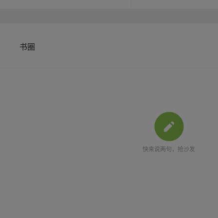
Don Quixote's Home-coming
and Goldborough - Cupid an
Warwick - How Bradamante c
of the Sun - How the Knigh
(Novel) / Fairy Stories / H
are now extremely scarce a
书圈
high quality, modern edition
快来说两句，抢沙发