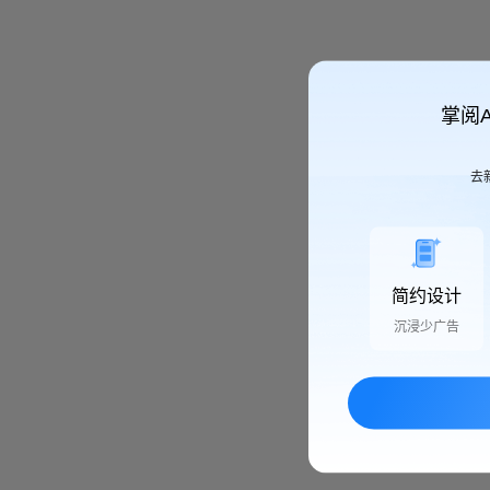
掌阅
去
简约设计
沉浸少广告