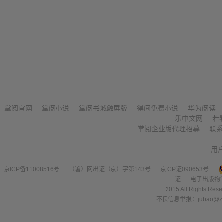
掌阅官网
掌阅小说
掌阅书城触屏版
得间免费小说
华为阅读
乐中文网
若
掌阅企业版代理招募
联
用
京ICP备11008516号
（署）网出证（京）字第143号
京ICP证090653号
证
电子出版物
2015 All Right
不良信息举报：jubao@zha