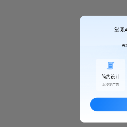
掌阅
去
简约设计
沉浸少广告