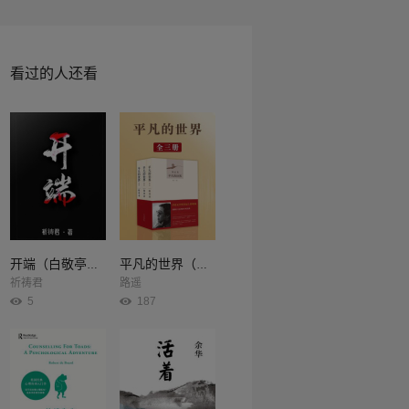
看过的人还看
开端（白敬亭、赵今麦主演同名影视剧原著）
平凡的世界（全3册）
祈祷君
路遥
5
187