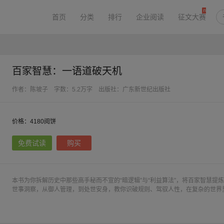
首页
分类
排行
企业阅读
征文大赛
百家智慧：一语道破天机
作者：陈坡子
字数：5.2万字
出版社：广东新世纪出版社
价格：4180阅饼
免费试读
购买
本书为你拆解历史中那些高手秘而不宣的“暗逻辑”与“利益算法”，将百家智慧提
世事洞察，从御人管理，到处世安身，教你识破规则、驾驭人性，在复杂的世界