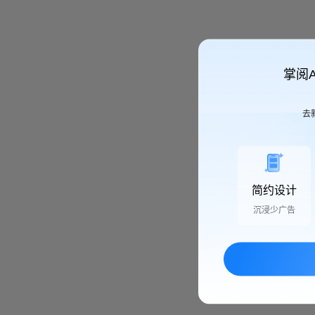
掌阅
去
简约设计
沉浸少广告