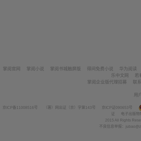
掌阅官网
掌阅小说
掌阅书城触屏版
得间免费小说
华为阅读
乐中文网
若
掌阅企业版代理招募
联
用
京ICP备11008516号
（署）网出证（京）字第143号
京ICP证090653号
证
电子出版物
2015 All Right
不良信息举报：jubao@zha