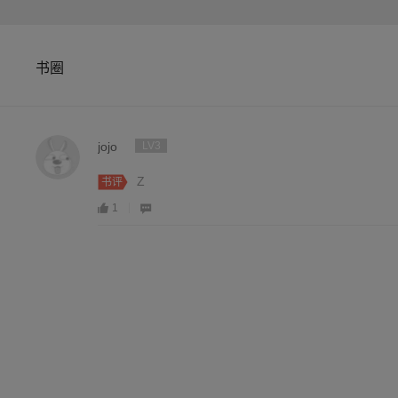
书圈
jojo
LV3
Z
书评
1