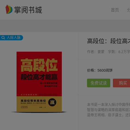
首页
人际人脉
高段位：段位高
作者：姜蒙
字数：8.2万
价格：5600阅饼
免费试读
购买
本书是一本深入探讨中国传
智慧与谋略的深厚底蕴和层
是帝王将相、臣子谋士，还
的各种高段位智慧和谋略。
争，以及军事上的战略战术