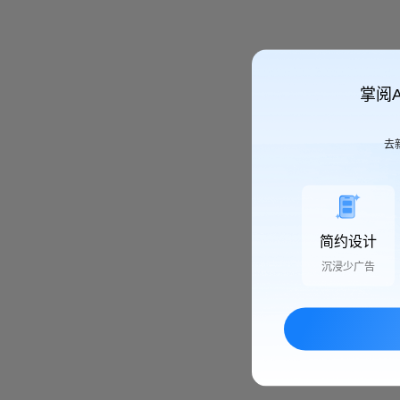
掌阅
去
简约设计
沉浸少广告