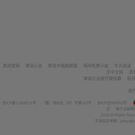
掌阅官网
掌阅小说
掌阅书城触屏版
得间免费小说
华为阅读
乐中文网
若
掌阅企业版代理招募
联
用
京ICP备11008516号
（署）网出证（京）字第143号
京ICP证090653号
证
电子出版物
2015 All Right
不良信息举报：jubao@zha