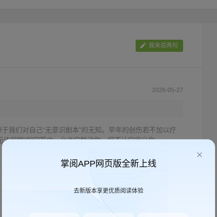
只靴子，永远地踩在一个人的脸上”，这个孩子会变成什么样子 “穿越星际的沙发
想象，一个世界级的卓越科学家、一个参与核武器研制的绝密科学精英，竟然会
而我们也能看到，当精神分析师用爱与患者共鸣之后，一个人将会发生何等惊人的
“……没有读过这本书，任何学生的心理治疗教育都是不完整的。出版数十年后，
我来说两句
2026-05-27
于我们对自己“无意识剧本”的无知。早年的创伤若不加以疗
无法超脱”的囚笼中。允许它触动你，但不让它定义你。
掌阅APP网页版全新上线
去新版本享更优质阅读体验