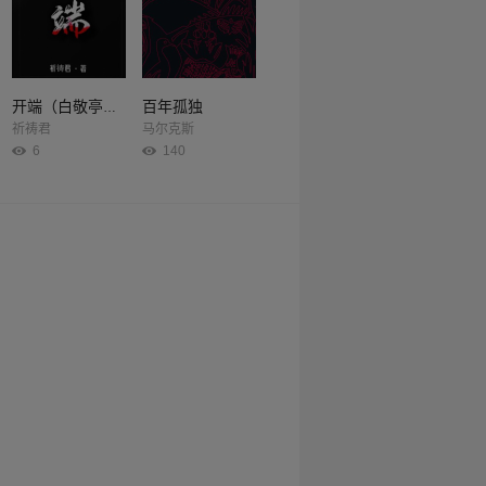
百年孤独
开端（白敬亭、赵今麦主演同名影视剧原著）
祈祷君
马尔克斯
6
140