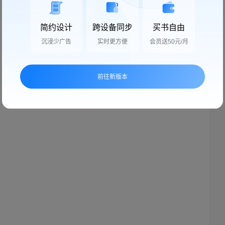
简约设计
跨设备同步
买书自由
沉浸少广告
实时更方便
会员送50元/月
前往新版本