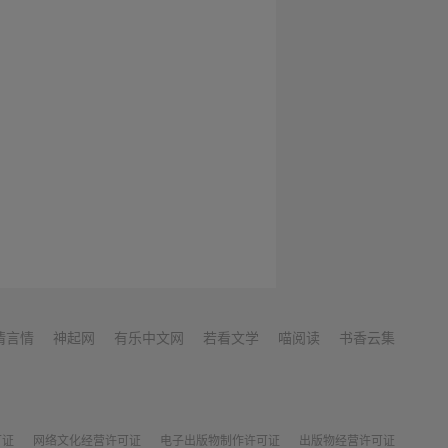
情言情
神起网
有乐中文网
若看文学
喵阅读
书香云集
可证
网络文化经营许可证
电子出版物制作许可证
出版物经营许可证