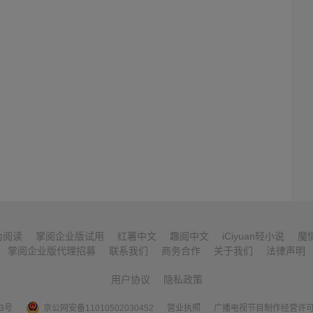
为阅读
掌阅企业版试用
红薯中文
趣阅中文
iCiyuan轻小说
魔
掌阅企业版代理招募
联系我们
商务合作
关于我们
法律声明
用户协议
隐私政策
53号
京公网安备11010502030452
营业执照
广播电视节目制作经营许