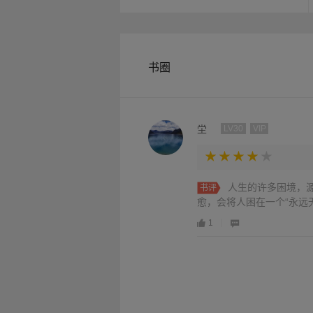
书圈
坣
LV30
VIP
人生的许多困境，源
书评
愈，会将人困在一个“永远
1