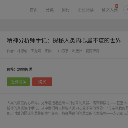
首页
分类
排行
企业阅读
征文大赛
精神分析师手记：探秘人类内心最不堪的世界
作者：林德纳、王允斌
字数：13.8万字
出版社：悦雨传媒
价格：2999阅饼
免费试读
购买
人类的底层内心世界，充斥着远远超出人们想象的风暴、痛苦和挣扎——甚至本
析师的真实治疗手记，从中我们可以探秘人类内心最不堪的世界： “母亲教我的
到少时爱的匮乏和悲惨的童年经历，将会导致何等悲剧的人生结局——永远都无法
孤独：一首暴食者的哀歌”，我们将可以看到一个暴饮暴食者内心深处的秘密，
如何地折磨一个人，让她疯狂、让她痛苦、让她难以自拔 “命运的宠儿：一个街头