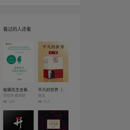
：一个卓越科学家的内心幻想”，任谁都无法
时不时地穿越到某个不知名的遥远星系……
转变！ 所以，心理学家约翰·苏勒曾说，
它仍然是心理治疗史上的里程碑。”
看过的人还看
蛤蟆先生去看心理医生
平凡的世界（全3册）
罗伯特·戴博德
路遥
126
217