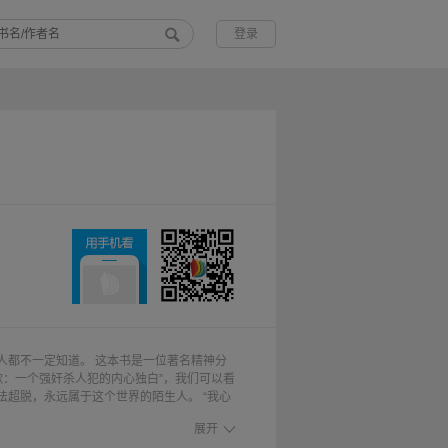
登录
人都不一定知道。 这本书是一位著名精神分
歌：一个强奸杀人犯的内心独白”，我们可以看
超脱，永远属于这个世界的陌生人。 “我心
那种由少时一直延伸到成年的内心的渴望，是
展开
小混混的心路历程”，我们将会看到如果“一