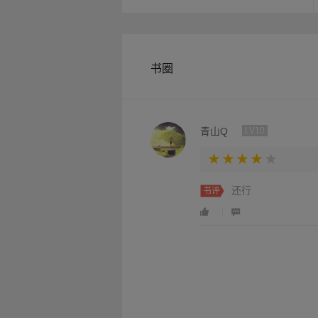
书圈
青山Q
LV10
还行
书评