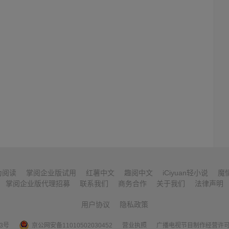
为阅读
掌阅企业版试用
红薯中文
趣阅中文
iCiyuan轻小说
魔
掌阅企业版代理招募
联系我们
商务合作
关于我们
法律声明
用户协议
隐私政策
53号
京公网安备11010502030452
营业执照
广播电视节目制作经营许