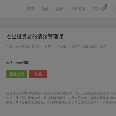
首页
分类
排行
企业阅读
征文大赛
杰出投资者的情绪管理课
作者：汉诺·贝克、张利华
字数：15.5万字
出版社：民主与建设出版社
价格：5599阅饼
免费试读
购买
用趣味语言解析市场中的人性密码 重构心理账户，跳出追涨杀跌的决策陷阱 ◎
市又由此上涨，都可以给出貌似合理的解释，为什么股市存在这种似是而非的现
图表，从中发现了大量规律，他们坚信图表上的走势反映了人类行为，但靠着一
设立了心理账户，从而花很多时间研究资产组合中的单一股票，忽视了这只股票
你是否也在经历这样的投资困境：股市大涨时跟风追涨，暴跌时恐慌割肉，相信