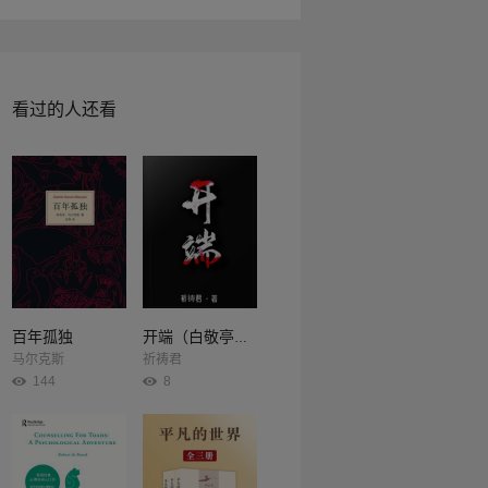
随股评专家，损失厌恶让你在熊市底部清仓，
看过的人还看
百年孤独
开端（白敬亭、赵今麦主演同名影视剧原著）
马尔克斯
祈祷君
144
8