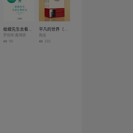
蛤蟆先生去看心理医生
平凡的世界（全3册）
罗伯特·戴博德
路遥
98
192