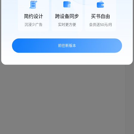
简约设计
跨设备同步
买书自由
沉浸少广告
实时更方便
会员送50元/月
前往新版本