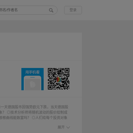
登录
前一天德国股市因强势欧元下跌，当天德国股
象？ ◎技术分析师将随机波动的股价绘制成
根根曲线能致富吗？ ◎人们给每个投资对象
与整体不相适应，究竟如何克服这类问题？
展开
投资专家，总是妄图打探内幕消息？这不是因