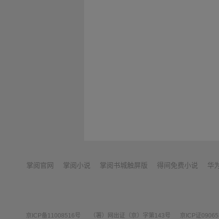
掌阅官网
掌阅小说
掌阅书城触屏版
得间免费小说
华
京ICP备11008516号
（署）网出证（京）字第143号
京ICP证0906