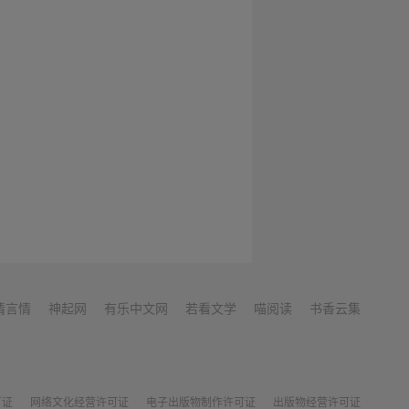
情言情
神起网
有乐中文网
若看文学
喵阅读
书香云集
可证
网络文化经营许可证
电子出版物制作许可证
出版物经营许可证