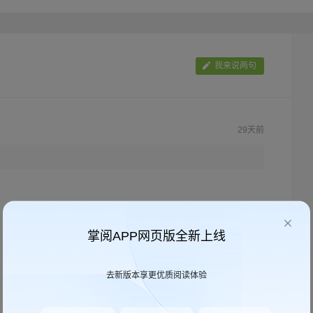
为你不够聪明，而是你的大脑早已被“金钱认知陷阱”劫持：从众效应让你盲目跟
确认偏差让你对理财骗局毫无抵抗力……
我来说两句
29天前
掌阅APP网页版全新上线
去新版本享更优质阅读体验