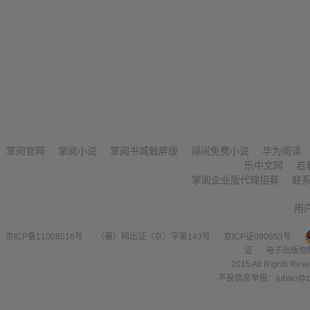
掌阅官网
掌阅小说
掌阅书城触屏版
得间免费小说
华为阅读
乐中文网
若
掌阅企业版代理招募
联
用
京ICP备11008516号
（署）网出证（京）字第143号
京ICP证090653号
证
电子出版物
2015 All Right
不良信息举报：jubao@zha