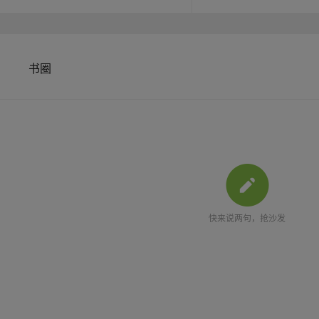
乱活跃的意识，让阅读本身
量、职场难题的直觉破解力
理，创造力也随深度睡眠自
书圈
快来说两句，抢沙发