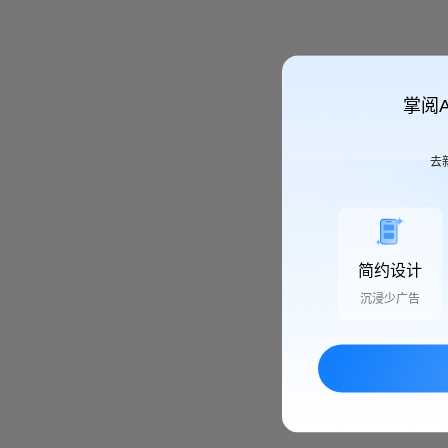
掌阅
去
简约设计
沉浸少广告