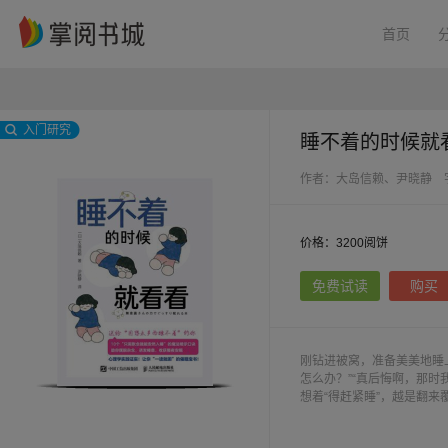
首页
入门研究
睡不着的时候就
作者：大岛信赖、尹晓静
价格：3200阅饼
免费试读
购买
刚钻进被窝，准备美美地睡
怎么办？”“真后悔啊，那时
想着“得赶紧睡”，越是翻来
惫，而在于过度活跃的“意识
诀”与5大意识助眠法，帮助