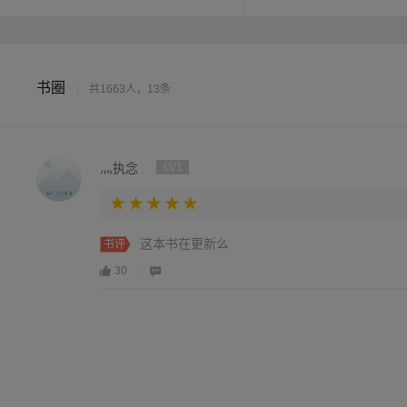
书圈
|
共1663人，13条
灬执念
LV1
这本书在更新么
书评
30