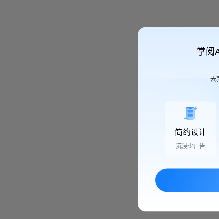
掌阅
去
简约设计
沉浸少广告