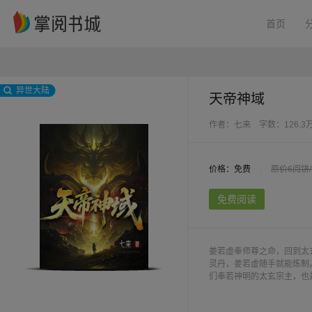
首页
异世大陆
天帝神域
作者：七来
字数：126.3
价格：免费
|
原价6阅饼
免费阅读
姜若虚奉师尊之命，回到太
灵丹，姜若虚随手就能炼制
们奉若神明的太玄宗主，也
是你想要就能要，婚约本是