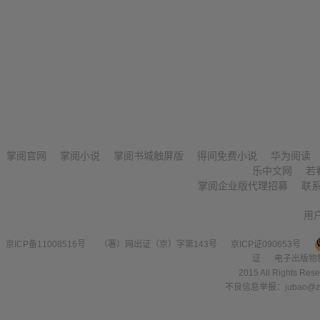
掌阅官网
掌阅小说
掌阅书城触屏版
得间免费小说
华为阅读
乐中文网
若
掌阅企业版代理招募
联
用
京ICP备11008516号
（署）网出证（京）字第143号
京ICP证090653号
证
电子出版物
2015 All Right
不良信息举报：jubao@zha