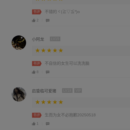
不错的ヾ(≧▽≦*)o
书评
2
小阿龙
LV15
不自信的女生可以洗洗脑
书评
8
启蛰临可爱猪
LV18
VIP
生而为女不必抱歉20250518
书评
1