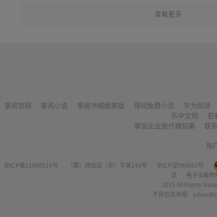
查看更多
掌阅官网
掌阅小说
掌阅书城触屏版
得间免费小说
华为阅读
乐中文网
若
掌阅企业版代理招募
联
用
京ICP备11008516号
（署）网出证（京）字第143号
京ICP证090653号
证
电子出版物
2015 All Right
不良信息举报：jubao@zha