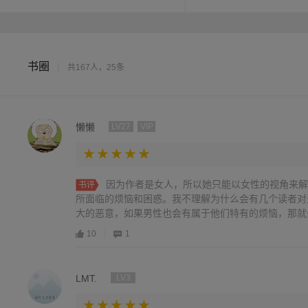
获了对人生的达观。这本书
期女孩、深陷恋爱泥沼的少
温柔又坚定的口吻，分享了
议。
书圈
|
共167人，25条
懒懒
LV27
VIP
因为作者是女人，所以她只能以女性的视角来解
书评
所面临的烦恼和困惑。我不理解为什么会有几个读者对
大的恶意，如果男性也会有属于他们特有的烦恼，那就去.
10
1
LMT.
LV3