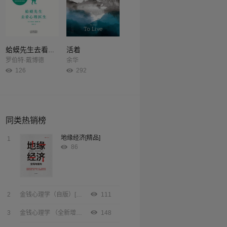
活着
蛤蟆先生去看心理医生
罗伯特·戴博德
余华
126
292
同类热销榜
地缘经济[精品]
1
86
2
金钱心理学（自版）[精品]
111
3
金钱心理学 （全新增订版）[精品]
148