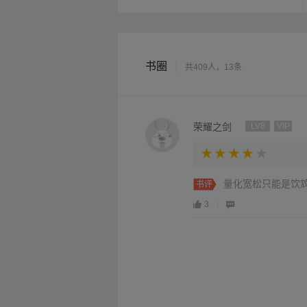
书圈
|
共409人，13条
荣耀之剑
LV8
VIP
量化宽松只能是饮
书评
3