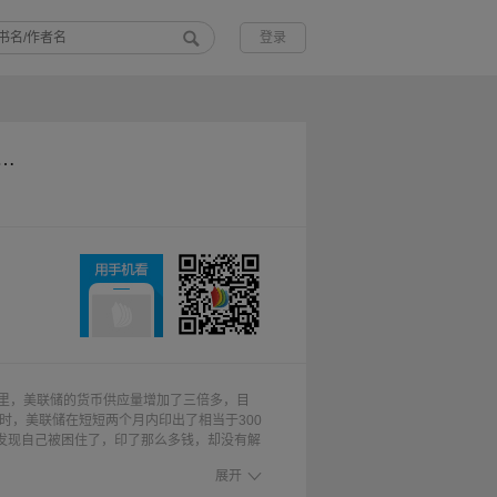
登录
王：美联储如何影响经济周期和市场波动
间里，美联储的货币供应量增加了三倍多，目
时，美联储在短短两个月内印出了相当于300
储发现自己被困住了，印了那么多钱，却没有解
越来越大。 《纽约时报》畅销书作者克里斯
展开
联储前理事的工作经历，娓娓道来量化宽松如