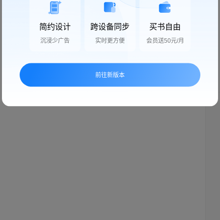
简约设计
跨设备同步
买书自由
沉浸少广告
实时更方便
会员送50元/月
前往新版本