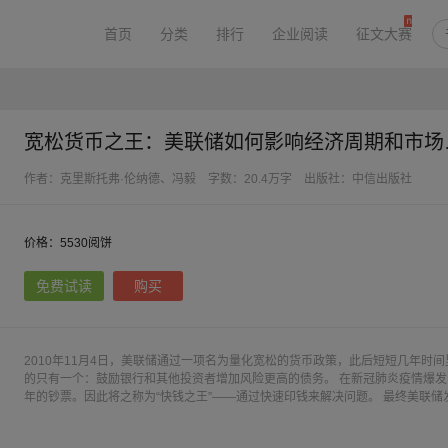
首页
分类
排行
企业阅读
征文大赛
宽松货币之
作者：克里斯托弗·伦纳德、冯毅
字数：20.4万字
出版社：中信出版社
价格：5530阅饼
免费试读
购买
2010年11月4日，美联储通过一项名为量化宽松的货币政策，此后短短几年时
的只有一个：鼓励银行和其他投资者增加风险更高的债务。 在新冠肺炎疫情爆发
年的钞票。因此将之称为“快钱之王”——通过快速印钱来解决问题。 最终美联
决就业问题和促进经济增长，反而是市场开始崩溃，富人和穷人之间的收入差距
托弗·伦纳德渗透到美国最神秘的机构——美联储，透过一位试图警告众人的美