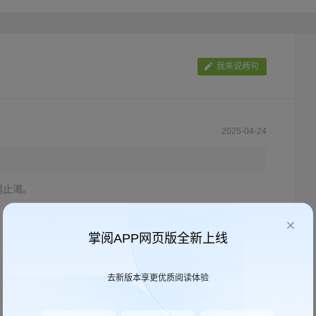
何扭曲资产价格，促使银行和华尔街转向风险更高的公司债务而不是进行投资和
不平等，将国家的经济稳定置于危险之中并扩大了全球金融风险。 这是一份内
数从全球金融风暴到量化宽松的撒钱救市，如何助长高风险投资，扩大收入差距
我来说两句
2025-04-24
鸩止渴。
掌阅APP网页版全新上线
去新版本享更优质阅读体验