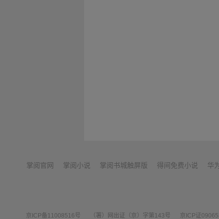
掌阅官网
掌阅小说
掌阅书城触屏版
得间免费小说
华
京ICP备11008516号
（署）网出证（京）字第143号
京ICP证0906