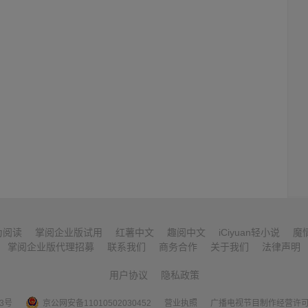
为阅读
掌阅企业版试用
红薯中文
趣阅中文
iCiyuan轻小说
魔
掌阅企业版代理招募
联系我们
商务合作
关于我们
法律声明
用户协议
隐私政策
53号
京公网安备11010502030452
营业执照
广播电视节目制作经营许