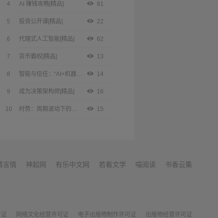
4
AI 赚钱攻略[精品]
81
5
投资公开课[精品]
22
6
代理式人工智能[精品]
62
7
货币霸权[精品]
13
8
智能与信任：“AI+机器人+Web3”与智能经济新形态[精品]
14
9
成为决策架构师[精品]
16
10
时势：周期波动下的国家、社会和个人[精品]
15
情言情
神起网
有乐中文网
若看文学
喵阅读
书香云集
可证
网络文化经营许可证
电子出版物制作许可证
出版物经营许可证