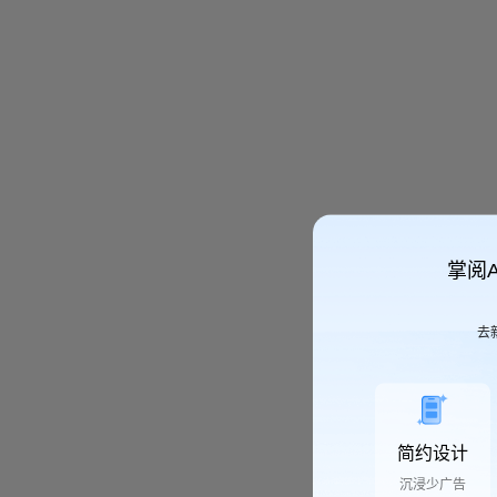
掌阅
去
简约设计
沉浸少广告