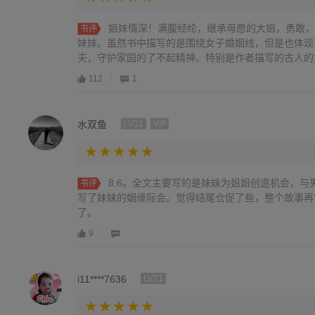
姐妹情深！满腹经纶，继承母愿的大姐，勇敢，
书评
妹妹。虽然书中描写的是围绕女子婚姻线，但是也体现
夫，守护家园的了不起精神。特别是作者描写的古人的文
112
1
水双鱼
LV31
VIP
8.6。全文主要写的是妹妹为姐姐创造机会，
书评
写了妹妹的姻缘际会。觉得结尾仓促了些，整个故事再
了。
9
i11****7636
LV21