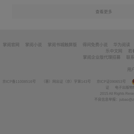
查看更多
掌阅官网
掌阅小说
掌阅书城触屏版
得间免费小说
华为阅读
乐中文网
若
掌阅企业版代理招募
联
用
京ICP备11008516号
（署）网出证（京）字第143号
京ICP证090653号
证
电子出版物
2015 All Right
不良信息举报：jubao@zha