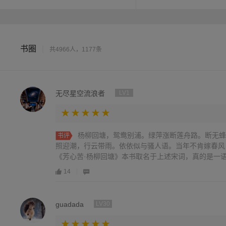
一场男女相看的花信宴，一
们的故事又该如何结尾？翻
书圈
|
共4966人，1177条
无尽星空流浪者
LV1
杨柳回塘，鸳鸯别浦。绿萍涨断莲舟路。断无蜂
书评
照迎潮，行云带雨。依依似与骚人语。当年不肯嫁春风
《芳心苦·杨柳回塘》本书取名于上述宋词，真的是一语道
14
guadada
LV30