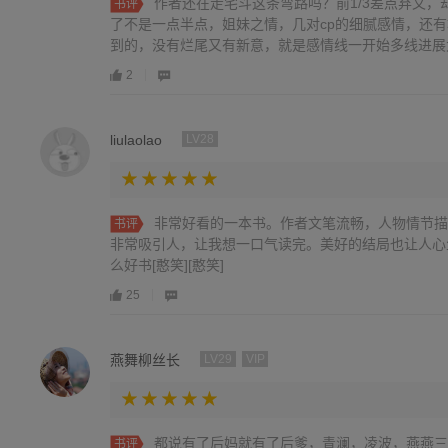
作者还在走宅斗这条弯路吗？前1/3差点弃文
书评
了不是一点半点，姐妹之情，几对cp的细腻感情，还
到的，没有烂尾又有新意，就是感情线一开始多线进展太快
2
liulaolao
LV28
非常好看的一本书。作者文笔流畅，人物情节描
书评
非常吸引人，让我想一口气读完。美好的结局也让人心
么好书[憨笑][憨笑]
25
燕舞柳丝长
LV29
VIP
都说有了后妈就有了后爹，青澜，凌波，燕燕三
书评