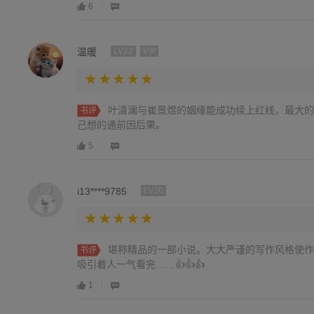
6
温暖
LV22
VIP
叶清澜与崔景煜的姻缘能成功续上红线，最大的
书评
己想的通前因后果。
5
i13****9785
LV20
堪称精品的一部小说。大大严谨的写作风格使作
书评
吸引着人一气看完……👍👍👍
1