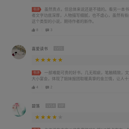
虽然贵点，但总体来说还是不错的。看另一本书
书评
者文字功底深厚，人物描写细腻，也不虐心，虽然有些
这个类型的小说，期待作者的新作。
8
3
喜爱读书
LV31
一部难能可贵的好书，几无瑕疵，笔触精致，文
书评
大小宴会，体现了姐妹报团取暖真挚的金兰情，让人十
4
2
碧落
LV14
VIP