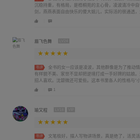
沉稳持重，有格局，是梧桐苑的主心骨，凌波清冷中自
剑，燕燕表面自由快乐的傻大姐儿，实际活的很通透，大智
眉飞色舞
LV24
全书的女一应该是凌波，其他群像是为了推动情
书评
有样貌不美、家世不显却把逆境打成一手好牌的姑娘。
招人喜欢。沈碧微还可爱些。这本书里各人的性格与“小楼
1
瑜又程
LV18
VIP
文笔极好，描人写物讲场景，真是绝了，活灵活
书评