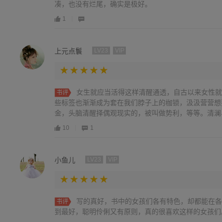
凑，也没有烂尾，确实是极好。
1
上元点鬟
LV23
VIP
女生就应当活得这样清醒通透，自古以来女性就
书评
些标签也渐渐成为套在我们脖子上的枷锁，汲汲营营想
金，头脑清醒择偶观现实的，被叫做势利，等等。清澜、
10
1
小鱼儿
LV23
VIP
写的真好，书中的女孩们各有特色，却都能在各
书评
到最好，聪明伶俐又有原则，真的很喜欢这样的女孩们