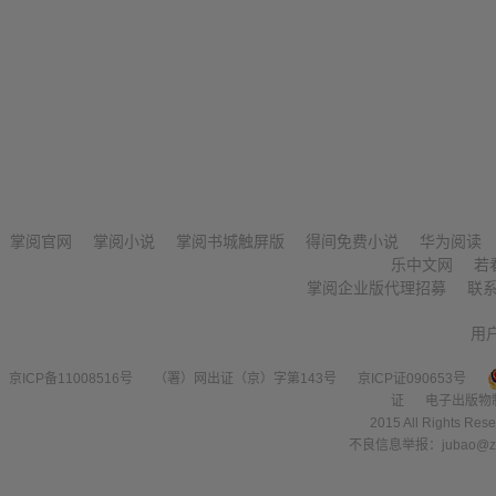
掌阅官网
掌阅小说
掌阅书城触屏版
得间免费小说
华为阅读
乐中文网
若
掌阅企业版代理招募
联
用
京ICP备11008516号
（署）网出证（京）字第143号
京ICP证090653号
证
电子出版物
2015 All Right
不良信息举报：jubao@zha