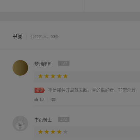
书圈
|
共2221人，90条
梦想闲鱼
LV7
不是那种开局就无敌。真的很好看。非常介意。
书评
10
书页骑士
LV2