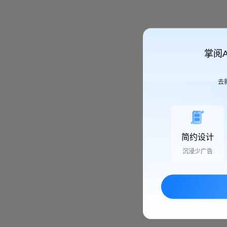
掌阅
去
简约设计
沉浸少广告