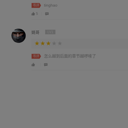
tinghao
书评
5
姚哥
LV1
怎么越到后面的章节越啰嗦了
书评