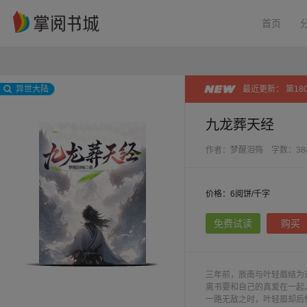
首页
异世大陆
最近更新：
第18
九龙葬天经
作者：梦醒泪殇
字数：38
价格：6阅饼/千字
免费试读
购买
三年前，辰南与叶轻眉结为
离书要和自己的真爱在一起
一路无敌之时，叶轻眉却后