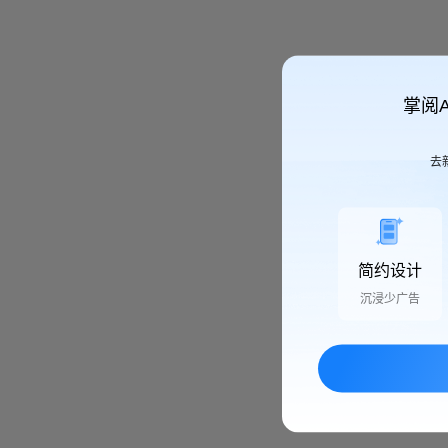
掌阅
去
简约设计
沉浸少广告