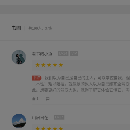
书圈
|
共199人，37条
看书的小鱼
LV24
VIP
我们以为自己是自己的主人，可以掌控自我，但
书评
［本性］难以阻挡。就像是骑象人以为自己能完全驾驭
此。想要更好的驾驭大象，就得了解它体恤它懂它，需要
1
山居自在
LV37