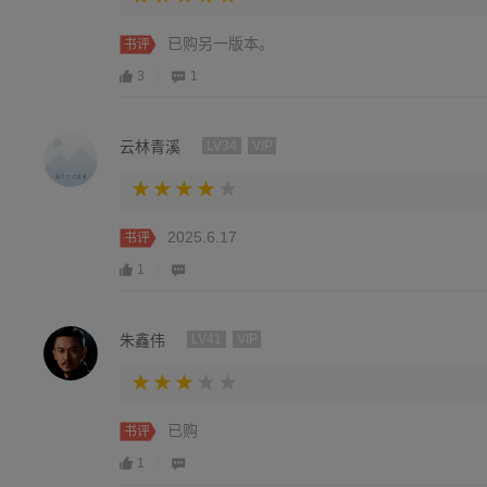
已购另一版本。
书评
3
1
云林青溪
LV34
VIP
2025.6.17
书评
1
朱鑫伟
LV41
VIP
已购
书评
1