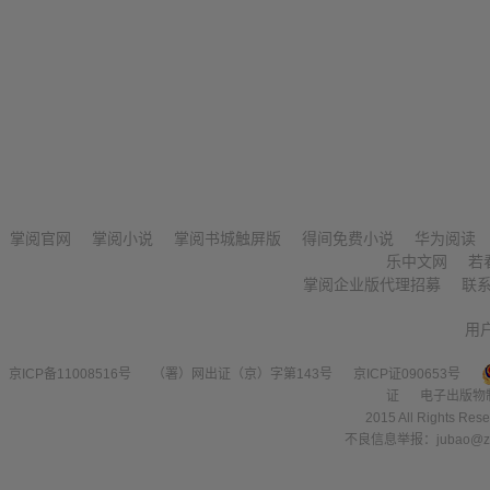
掌阅官网
掌阅小说
掌阅书城触屏版
得间免费小说
华为阅读
乐中文网
若
掌阅企业版代理招募
联
用
京ICP备11008516号
（署）网出证（京）字第143号
京ICP证090653号
证
电子出版物
2015 All Right
不良信息举报：jubao@zha