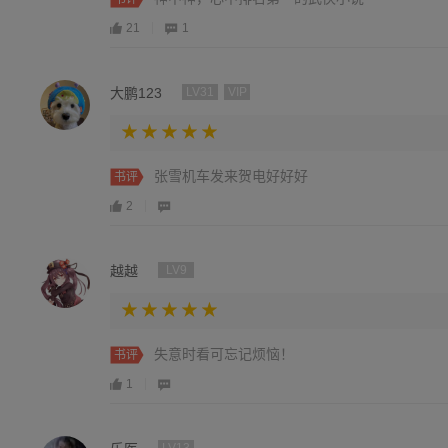
21
1
大鹏123
LV31
VIP
张雪机车发来贺电好好好
书评
2
越越
LV9
失意时看可忘记烦恼！
书评
1