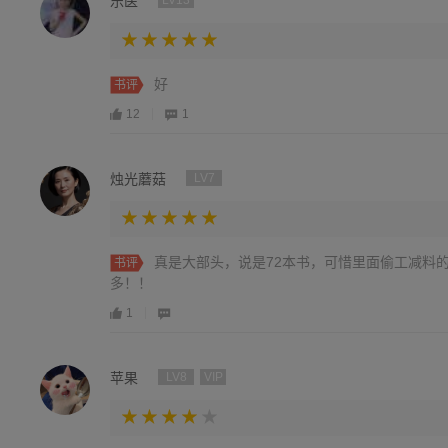
乐医
LV13
好
书评
12
1
烛光蘑菇
LV7
真是大部头，说是72本书，可惜里面偷工减料
书评
多！！
1
苹果
LV8
VIP