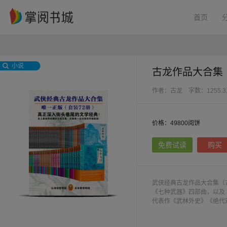
首页
小说
古龙作品大合集
作者：古龙
字数：1255.
价格：49800阅饼
免费试读
购买
武侠经典古龙作品大合集（
《七种武器》四部曲，以及
代表作《武林外史》《绝代
铃中的刀声》《名剑风流》
泪》《大地飞鹰》《彩环曲