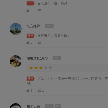
目录没有书名，奇葩
书评
1
东方睡狮
LV19
没有书名，果断删除。
书评
1
知书达礼1978
LV32
这么一大套竟然没有书名区分开来，想看哪一本
书评
吧！
3
1
曲水流觞
LV13
VIP