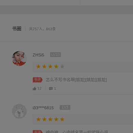
引》！一次购齐过足瘾！
书圈
|
共757人，863条
ZHSi5
LV33
怎么不写书名啊[尴尬][尴尬][尴尬]
书评
12
1
i33****6815
LV3
神中神，心中排名第一的武侠小说
书评