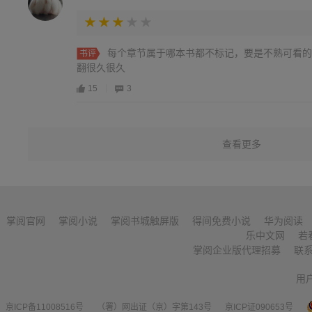
每个章节属于哪本书都不标记，要是不熟可看的
书评
翻很久很久
15
3
查看更多
掌阅官网
掌阅小说
掌阅书城触屏版
得间免费小说
华为阅读
乐中文网
若
掌阅企业版代理招募
联
用
京ICP备11008516号
（署）网出证（京）字第143号
京ICP证090653号