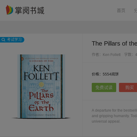
首页
考试学习
The Pillars of th
作者：Ken Follett
字数：
价格：5554阅饼
免费试读
购买
A departure for the bestselli
and gripping humanity. Toda
universal appeal.