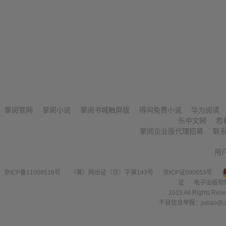
掌阅官网
掌阅小说
掌阅书城触屏版
得间免费小说
华为阅读
乐中文网
若
掌阅企业版代理招募
联
用
京ICP备11008516号
（署）网出证（京）字第143号
京ICP证090653号
证
电子出版物
2015 All Right
不良信息举报：jubao@zha