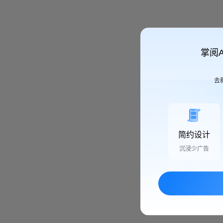
掌阅
去
简约设计
沉浸少广告