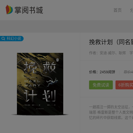
首页
科幻小说
挽救计划（同名
作者：安迪·威尔、耿辉
字
价格：2459阅饼
|
原价4
免费试读
6折购
一趟孤注一掷的太空远征，
瑞恩·格雷斯是整个人类文
忆的碎片中获取线索。这个
切都充满了挑战……