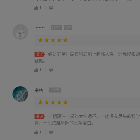
1
i******
LV31
VIP
绝对五星！硬核科幻加上超强人性。让我叹服的
书评
圣殿。
1
书棺
LV26
一趟孤注一掷的太空远征，一座没有尽头的科学
书评
救，一段跨越星际的真挚友谊。
1