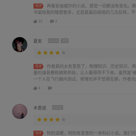
再看安迪威尔的小说，感觉一切都没有变化。熟
书评
书留给我的瞎想更多，尤其是最后结局的几次反转，不
15
2
夏安
LV24
VIP
作者真的太有意思了，物理知识、历史知识、再
书评
量的谐音梗和搞笑桥段，让人看得停不下来。虽然是“
一个人在飞行器内测试、修理也并不觉得无聊，作者功底.
4
木恩说
LV11
特别温暖，特别有意思的一本科幻小说。我们可
书评