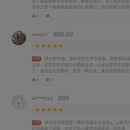
这个原国际秩序渐渐崩塌，新秩序渺茫，对人类未来愈
读本文是一场奇趣而温情的心灵旅行，适合给每个觉得渺小
1
John117
LV4
VIP
伟大的作品。用科学的文字写故事，用故事的语
书评
之处，在现实和幻想之间搭起支点，让遥远变得近在眼
了，我现在无比期待，用另一种方式，重温这段奇妙的
1
1
i47****5713
LV2
此时此刻我就是一颗巨型漏水大液泡╥﹏╥很高
书评
的洛基来了地球…完全不忍心看到洛基收到一丝伤害