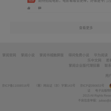
期待拍成电影，电影看着会更棒，好像是专门为
书评
查看更多
掌阅官网
掌阅小说
掌阅书城触屏版
得间免费小说
华为阅读
乐中文网
若
掌阅企业版代理招募
联
用
京ICP备11008516号
（署）网出证（京）字第143号
京ICP证090653号
证
电子出版物
2015 All Right
不良信息举报：jubao@zha