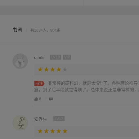
书圈
|
共1634人，804条
oim5
LV19
VIP
非常棒的硬科幻，就是太“碎”了。各种理论推
书评
瘾，到了后半段就觉得烦了。总体来说还是非常棒的，
8
安浮生
LV12