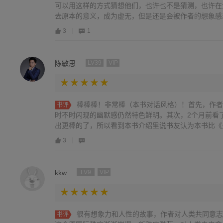
可以用这样的方式猜想他们，也许也不是猜测，也许在
去原本的意义，成为虚无，但是还是会被作者的想象感
3
1
陈敏思
LV39
VIP
棒棒棒！非常棒（本书对话风格）！首先，作者
书评
时不时闪现的幽默感仍然特色鲜明。其次，2个月前看
出更棒的了，所以看到本书介绍里说书友认为本书比《火星
3
kkw
LV9
VIP
很有想象力和人性的故事，作者对人类共同意志
书评