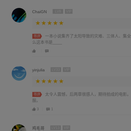
ChaiGN
LV8
VIP
一本小说集齐了太阳导致的灾难、三体人、集全
书评
么这本书是____
yinjulia
LV33
VIP
太令人震憾，后两章很感人，期待拍成的电影。
书评
服。
3
1
鸡毛哥
LV13
VIP