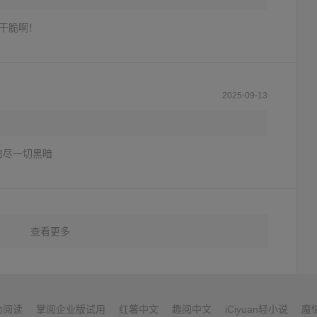
干脆啊！
2025-09-13
扫尽一切黑暗
查看更多
为阅读
掌阅企业版试用
红薯中文
趣阅中文
iCiyuan轻小说
魔