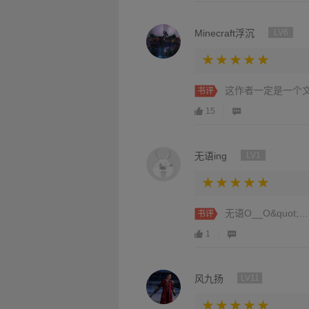
Minecraft浮沉
LV6
这作者一定是一个文
书评
15
无语ing
LV1
无语O__O&quot;
书评
1
风九扬
LV11