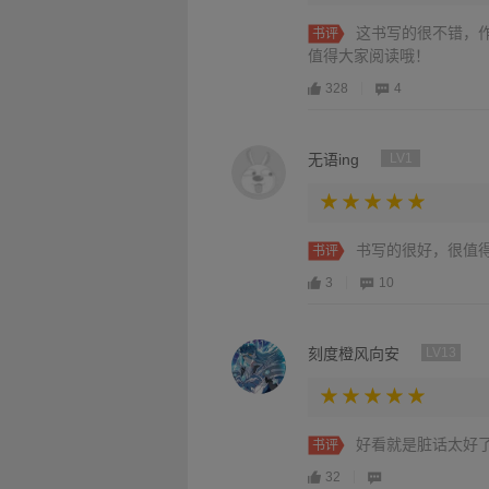
这书写的很不错，
书评
值得大家阅读哦！
328
4
无语ing
LV1
书写的很好，很值
书评
3
10
刻度橙风向安
LV13
好看就是脏话太好
书评
32