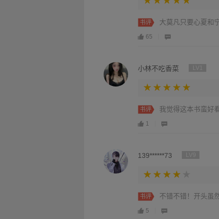
大莫凡只要心夏和宁
书评
65
小林不吃香菜
LV1
我觉得这本书蛮好
书评
1
139******73
LV9
不错不错！开头虽
书评
5