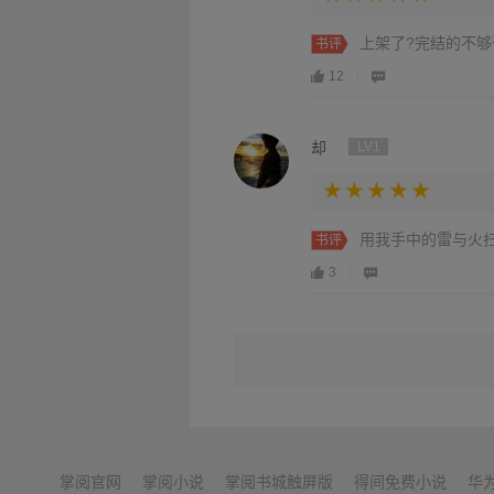
上架了?完结的不够
书评
12
却
LV1
用我手中的雷与火
书评
3
掌阅官网
掌阅小说
掌阅书城触屏版
得间免费小说
华