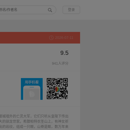
登录
2026-07-11
9.5
941人评分
都城墙外的亡灵大军，它们只听从皇陵下传出
大的驯龙世家。希腊帕特农圣山上，有神女祈
出的岩纹，组成一只眼，山脊是眶，数万年来