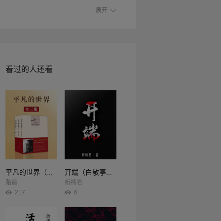
展开
看过的人还看
平凡的世界（全3册）
开端（白敬亭、赵今麦主演同名影视剧原著）
路遥
祈祷君
217
6