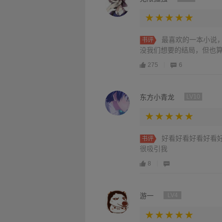
最喜欢的一本小说
书评
没我们想要的结局，但也
275
6
东方小青龙
LV10
好看好看好看好看
书评
很吸引我
8
游一
LV4