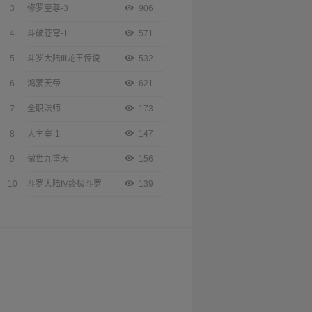
3
修罗至尊-3
906
4
斗破苍穹-1
571
5
斗罗大陆III龙王传说
532
6
鸿蒙天帝
621
7
全职法师
173
8
大主宰-1
147
9
傲世九重天
156
10
斗罗大陆IV终极斗罗
139