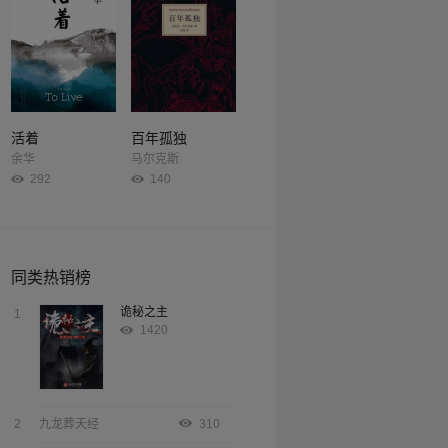
活着
百年孤独
余华
马尔克斯
292
140
同类热销榜
诡秘之主
1
1420
2
九龙葬天经
310