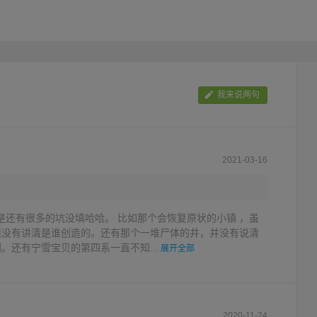
凝视着上苍。
我来说两句
2021-03-16
是还有很多的坑没填哈哈。 比如那个会恢复原状的小镇 ，虽
但没有讲清是谁创造的。还有那个一堆尸体的井，并没有说清
。还有宁雪宝贝的第四系一直不知...
展开全部
2020-11-24