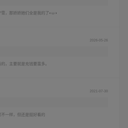
雪，那娇娇她们全是我的了◐ω◑
2026-05-26
看的，主要就是充钱要蛮多。
2021-07-30
然不一样，但还是挺好看的