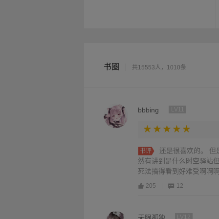
书圈
|
共15553人，1010条
bbbing
LV11
还是很喜欢的。 但
书评
然有讲到是什么时空驿站
死法搞得看到好难受啊啊啊
205
12
无限孤独
LV12