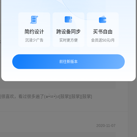
2020-10-15
简约设计
跨设备同步
买书自由
沉浸少广告
实时更方便
会员送50元/月
本书是乱写的吗，没错，这本书就是乱写的
前往新版本
2020-10-20
欢，看过很多遍了(๑•̀ㅂ•́)ง[鼓掌][鼓掌][鼓掌]
2020-11-07