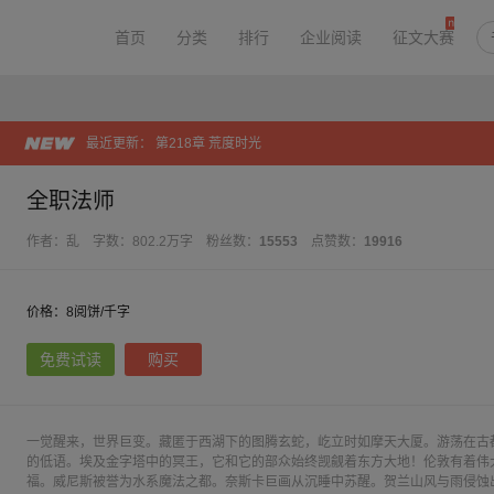
首页
分类
排行
企业阅读
征文大赛
最近更新：
第218章 荒度时光
全职法师
作者：乱
字数：802.2万字
粉丝数：
15553
点赞数：
19916
价格：8阅饼/千字
免费试读
购买
一觉醒来，世界巨变。藏匿于西湖下的图腾玄蛇，屹立时如摩天大厦。游荡在古
的低语。埃及金字塔中的冥王，它和它的部众始终觊觎着东方大地！伦敦有着伟
福。威尼斯被誉为水系魔法之都。奈斯卡巨画从沉睡中苏醒。贺兰山风与雨侵蚀