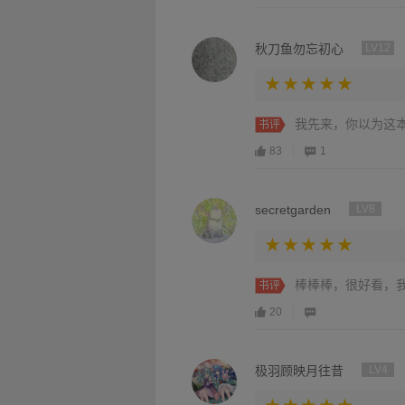
秋刀鱼勿忘初心
LV12
我先来，你以为这
书评
83
1
secretgarden
LV8
棒棒棒，很好看，我很喜
书评
20
极羽顾映月往昔
LV4