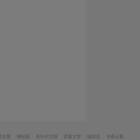
情言情
神起网
有乐中文网
若看文学
喵阅读
书香云集