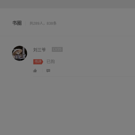
书圈
|
共289人，838条
刘三爷
LV35
已购
书评