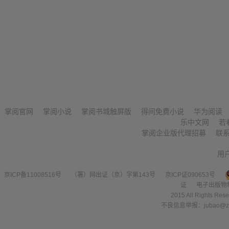
掌阅官网
掌阅小说
掌阅书城触屏版
得间免费小说
华为阅读
乐中文网
若
掌阅企业版代理招募
联
用
京ICP备11008516号
（署）网出证（京）字第143号
京ICP证090653号
证
电子出版物
2015 All Right
不良信息举报：jubao@zha