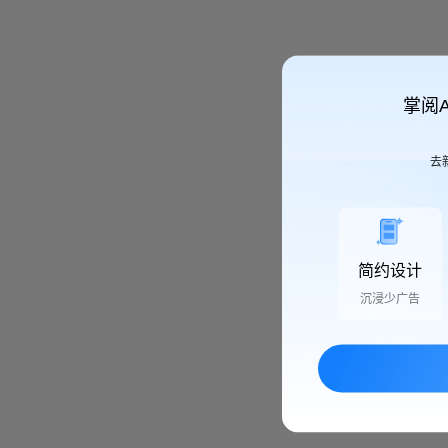
掌阅
去
简约设计
沉浸少广告