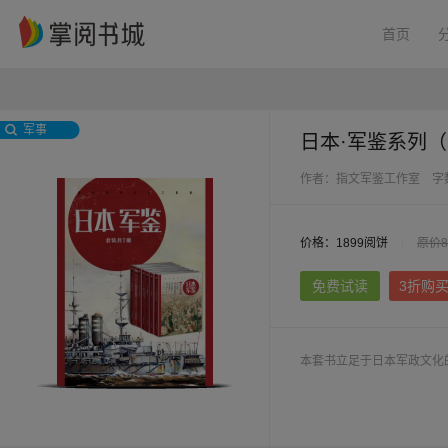
首页
军事
日本·军鉴系列（
作者：指文军鉴工作室
字
价格：1899阅饼
|
原价8
免费试读
3折购
本套书立足于日本军政文化