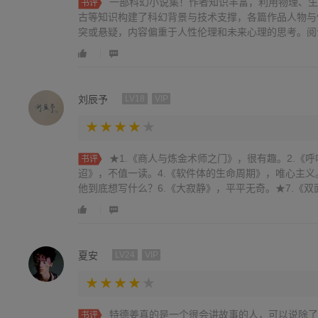
一部科幻小说集！作者知识丰富，利用物理、生
书评
古等知识构建了科幻背景与技术支撑，各篇作品人物与
突或悬疑，内容偏重于人性伦理和未来心理的思考。阅读益
刘辰予
LV18
VIP
★1.《商人与炼金术师之门》，很有趣。2.《呼
书评
迢》，不值一读。4.《软件体的生命周期》，唯心主义
他到底想写什么？6.《大寂静》，平平无奇。★7.《双面真
夏安
LV24
VIP
特德姜真的是一个很会讲故事的人，可以说除了
书评