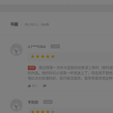
我们自己并未发现。如果每
并不知道这一点。如果平行
书圈
|
共1762人，368条
i17****5364
LV4
我记得第一次听大屁股哈哈笑读三体时（那时是
书评
的作品。他的科幻小说我一听就迷上了，但总找不到他
他比大刘处理的好，技巧相当诡异。我非常喜欢他这种技术
117
李跑跑
LV8