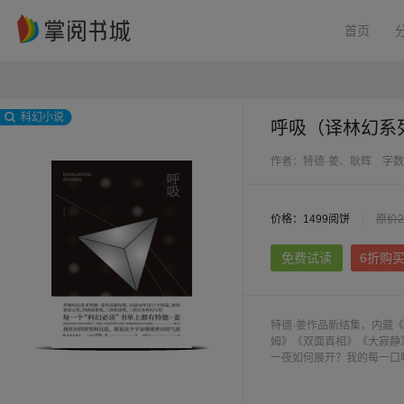
首页
科幻小说
呼吸（译林幻系
作者：特德·姜、耿辉
字数
价格：1499阅饼
|
原价2
免费试读
6折购
特德·姜作品新结集，内藏
姆》《双面真相》《大寂静
一夜如何展开？我的每一口
伤力。科幻小说中随处可见
作的，软件体真实的生命周