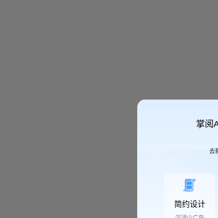
掌阅
去
简约设计
沉浸少广告