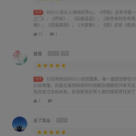
科幻小说让人保持好奇心。《呼吸》这本书是一
书评
之门》，《呼吸》，《前路迢迢》，《软件体的生命周
姆》，《双面真相》，《大寂静》，《脐》还有《焦虑是自
13
1
碧落
LV14
VIP
比较特别的科幻小说短篇集，每一篇感觉都在讨
书评
比较难懂，但是在看到结局的时候都会理解到作者写这
技改变过去和未来，反而更多的将人类的情感寄托到了里面
1
丢了耳朵
LV16