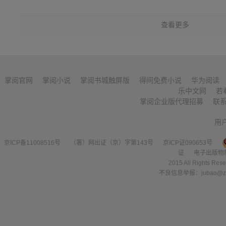
查看更多
掌阅官网
掌阅小说
掌阅书城触屏版
得间免费小说
华为阅读
乐中文网
若
掌阅企业版代理招募
联
用
京ICP备11008516号
（署）网出证（京）字第143号
京ICP证090653号
证
电子出版物
2015 All Right
不良信息举报：jubao@zha