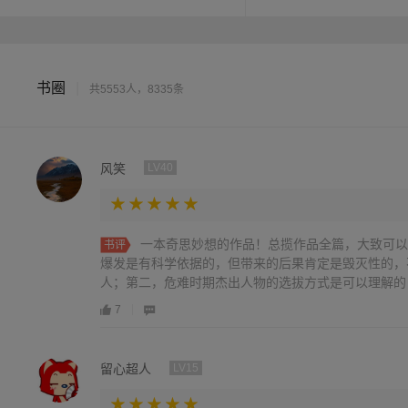
书圈
|
共5553人，8335条
风笑
LV40
一本奇思妙想的作品！总揽作品全篇，大致可以
书评
爆发是有科学依据的，但带来的后果肯定是毁灭性的，
人；第二，危难时期杰出人物的选拔方式是可以理解的，
7
留心超人
LV15