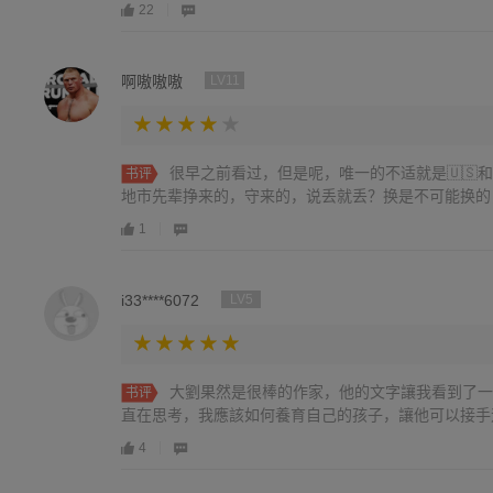
22
啊嗷嗷嗷
LV11
很早之前看过，但是呢，唯一的不适就是🇺🇸
书评
地市先辈挣来的，守来的，说丢就丢？换是不可能换的
1
i33****6072
LV5
大劉果然是很棒的作家，他的文字讓我看到了一
书评
直在思考，我應該如何養育自己的孩子，讓他可以接手
4