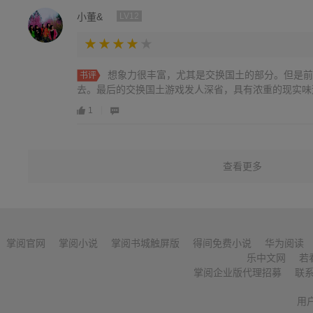
小董&
LV12
想象力很丰富，尤其是交换国土的部分。但是前
书评
去。最后的交换国土游戏发人深省，具有浓重的现实味
1
查看更多
掌阅官网
掌阅小说
掌阅书城触屏版
得间免费小说
华为阅读
乐中文网
若
掌阅企业版代理招募
联
用