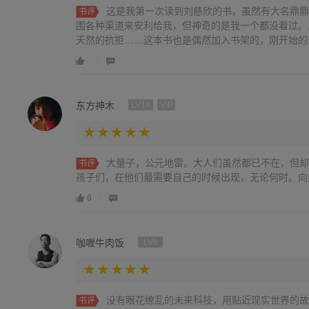
这是我第一次读到刘慈欣的书，虽然有大名鼎鼎
书评
围各种渠道来安利给我，但神奇的是我一个都没看过。
天然的抗拒……这本书也是偶然加入书架的，刚开始的玫瑰
东方神木
LV14
VIP
大量子，公元地雷。大人们虽然都已不在，但却
书评
孩子们，在他们最需要自己的时候出现，无论何时。向
6
咖喱牛肉饭
LV8
没有眼花缭乱的未来科技，用贴近现实世界的故
书评