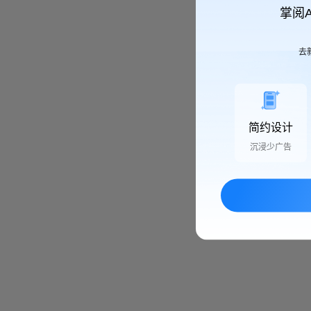
掌阅
去
简约设计
沉浸少广告