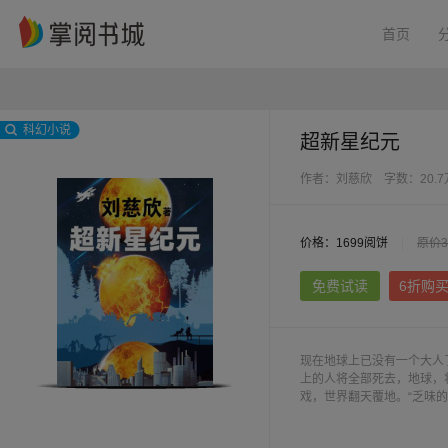
首页
科幻小说
超新星纪元
作者：刘慈欣
字数：20.
价格：1699阅饼
|
原价3
免费试读
6折购
现在地球上已没有一个大人
上的人将全部死去，地球，将
戏，世界翻天覆地。“乏味
类历史上最奇特的时期；人