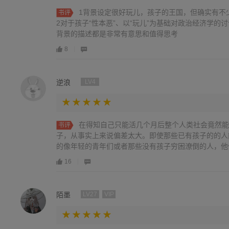
1背景设定很好玩儿，孩子的王国，但确实有不
书评
2对于孩子“性本恶”、以“玩儿”为基础对政治经济学的
背景的描述都是非常有意思和值得思考
8
逆浪
LV4
在得知自己只能活几个月后整个人类社会竟然能
书评
子，从事实上来说偏差太大。即使那些已有孩子的的人
的像年轻的青年们或者那些没有孩子穷困潦倒的人，他们
16
陌墨
LV27
VIP