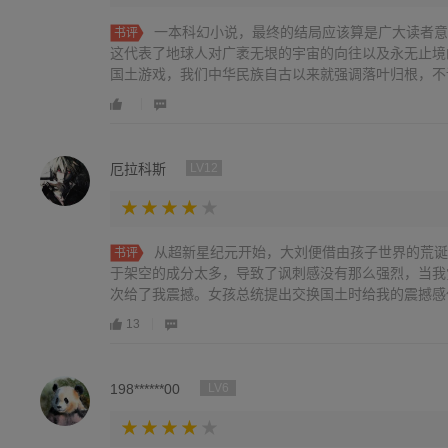
一本科幻小说，最终的结局应该算是广大读者意
书评
这代表了地球人对广袤无垠的宇宙的向往以及永无止境
国土游戏，我们中华民族自古以来就强调落叶归根，不论是
厄拉科斯
LV12
从超新星纪元开始，大刘便借由孩子世界的荒诞
书评
于架空的成分太多，导致了讽刺感没有那么强烈，当我
次给了我震撼。女孩总统提出交换国土时给我的震撼感仅次
13
198******00
LV6