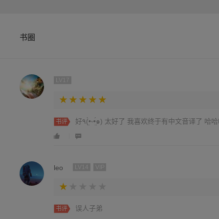
书圈
LV17
好٩(•̤̀ᵕ•̤́๑) 太好了 我喜欢终于有中文音译了 
书评
leo
LV14
VIP
误人子弟
书评