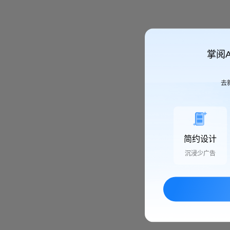
掌阅
去
简约设计
沉浸少广告