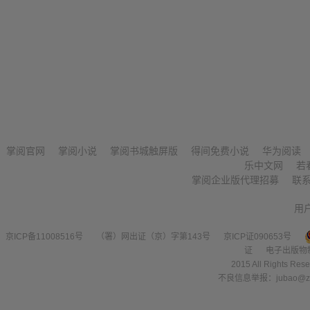
掌阅官网
掌阅小说
掌阅书城触屏版
得间免费小说
华为阅读
乐中文网
若
掌阅企业版代理招募
联
用
京ICP备11008516号
（署）网出证（京）字第143号
京ICP证090653号
证
电子出版物
2015 All Right
不良信息举报：jubao@zha