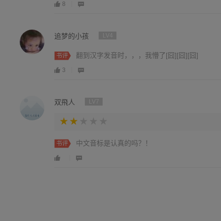
8
追梦的小孩
LV4
翻到汉字发音时，，，我懵了[囧][囧][囧]
书评
3
双飛人
LV7
中文音标是认真的吗？！
书评