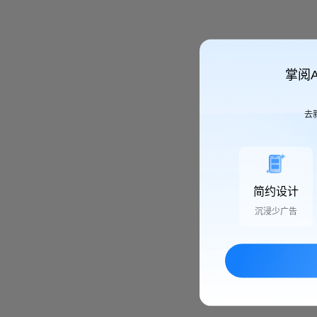
掌阅
去
简约设计
沉浸少广告