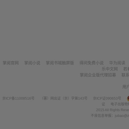
掌阅官网
掌阅小说
掌阅书城触屏版
得间免费小说
华为阅读
乐中文网
若
掌阅企业版代理招募
联
用
京ICP备11008516号
（署）网出证（京）字第143号
京ICP证090653号
证
电子出版物
2015 All Right
不良信息举报：jubao@zha