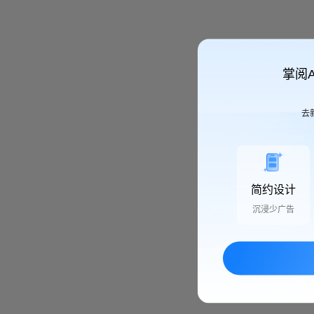
掌阅
去
简约设计
沉浸少广告