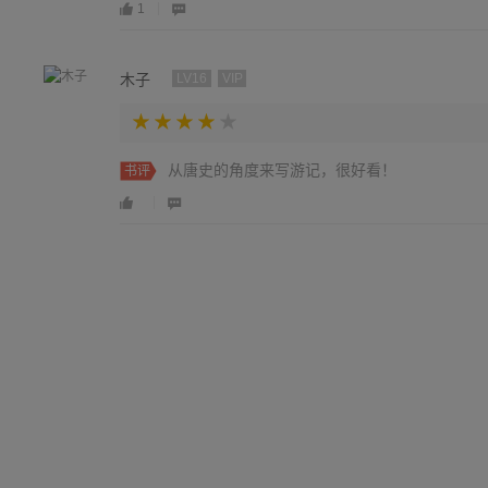
1
木子
LV16
VIP
从唐史的角度来写游记，很好看！
书评