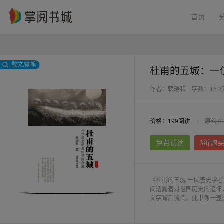
首页
散文/随笔
杜甫的五城：一
作者：赖瑞和
字数：16.
价格：199阅饼
|
原价7
免费试读
3折购
《杜甫的五城:一位唐史学
间透露着对祖国历史的追怀
文字背后流淌。此书像一壶