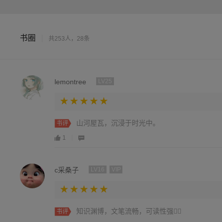
书圈
|
共253人，28条
lemontree
LV25
山河屋瓦，沉浸于时光中。
书评
1
c采桑子
LV16
VIP
知识渊博，文笔流畅，可读性强👍🏻
书评