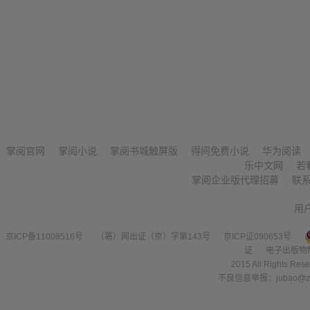
掌阅官网
掌阅小说
掌阅书城触屏版
得间免费小说
华为阅读
乐中文网
若
掌阅企业版代理招募
联
用
京ICP备11008516号
（署）网出证（京）字第143号
京ICP证090653号
证
电子出版物
2015 All Right
不良信息举报：jubao@zha