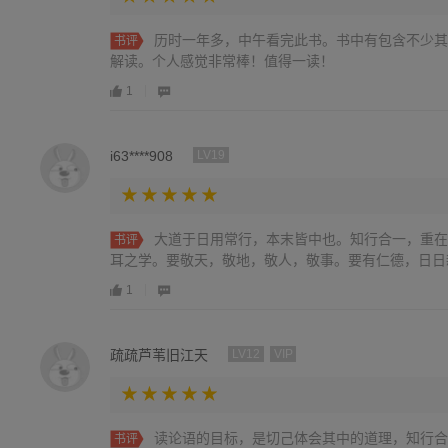
历时一年多，中午看完此书。书中有包含不少其
书评
解读。个人感觉非常棒！值得一读！
1
i63****908
LV19
大道于日用常行，本末皆中也。知行合一，重在
书评
耳之学。要敬天，敬地，敬人，敬事。要有仁德，日日
1
疏疏芦苇旧江天
LV12
VIP
读论语的目标，是切己体会其中的道理，知行合
书评