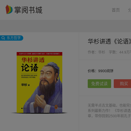
首页
东方哲学
华杉讲透《论语
作者：华杉
字数：44.9万
价格：9900阅饼
免费试读
购买
无需半点古文基础，也能完
系列最新力作！ 《华杉讲透论语》作者华杉，综合了朱熹、王阳明、曾国藩等先贤的经典阐释，用409篇轻松畅快的解读文
章，带你回到2500年前
也完全不了解先秦历史，但
“仁”的价值，融汇了历代