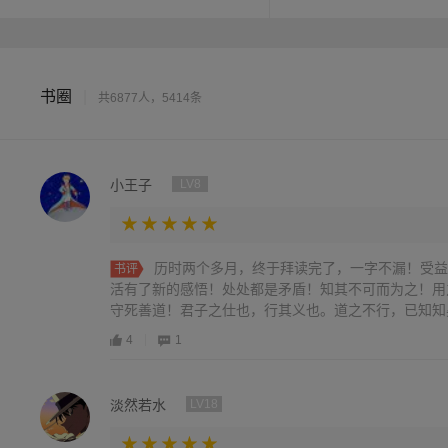
从春秋传承至今的修身齐家
体会两千五百多年来，中国
书圈
|
共6877人，5414条
小王子
LV8
历时两个多月，终于拜读完了，一字不漏！受益
书评
活有了新的感悟！处处都是矛盾！知其不可而为之！用
守死善道！君子之仕也，行其义也。道之不行，已知知矣。
4
1
淡然若水
LV18