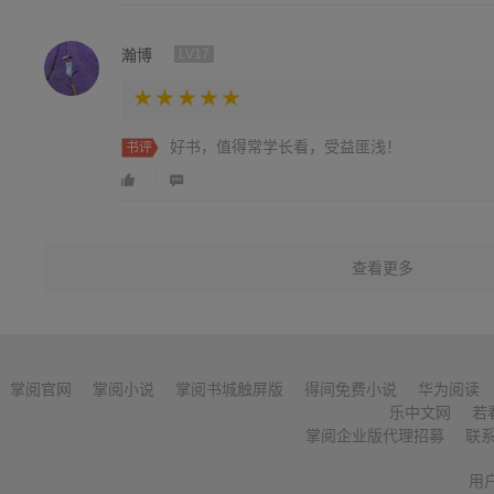
瀚博
LV17
好书，值得常学长看，受益匪浅！
书评
查看更多
掌阅官网
掌阅小说
掌阅书城触屏版
得间免费小说
华为阅读
乐中文网
若
掌阅企业版代理招募
联
用