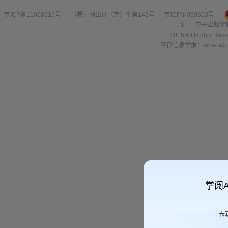
京ICP备11008516号
（署）网出证（京）字第143号
京ICP证090653号
证
电子出版物
2015 All Right
不良信息举报：jubao@zha
掌阅
去