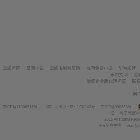
掌阅官网
掌阅小说
掌阅书城触屏版
得间免费小说
华为阅读
乐中文网
若
掌阅企业版代理招募
联
用
京ICP备11008516号
（署）网出证（京）字第143号
京ICP证090653号
证
电子出版物
2015 All Right
不良信息举报：jubao@zha