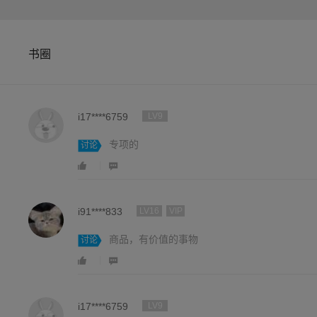
书圈
i17****6759
LV9
专项的
讨论
i91****833
LV16
VIP
商品，有价值的事物
讨论
i17****6759
LV9