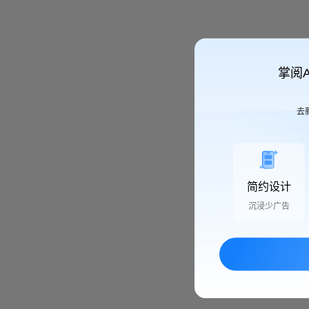
掌阅
去
简约设计
沉浸少广告