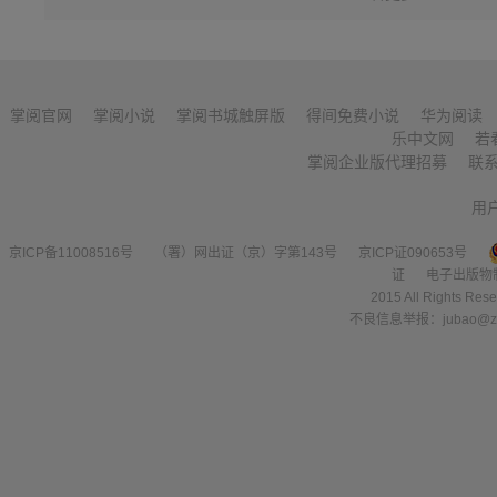
掌阅官网
掌阅小说
掌阅书城触屏版
得间免费小说
华为阅读
乐中文网
若
掌阅企业版代理招募
联
用
京ICP备11008516号
（署）网出证（京）字第143号
京ICP证090653号
证
电子出版物
2015 All Right
不良信息举报：jubao@zha