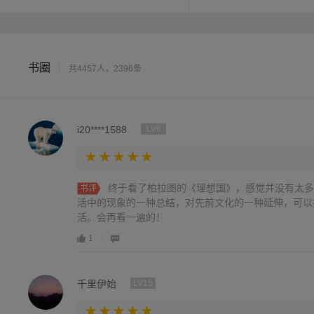
于天上的模范国家。
书圈
|
共4457人，2396条
i20****1588
LV6
终于看了柏拉图的《理想国》，感觉并没有太多
书评
活中的现象的一种总结，对先前文化的一种延伸，可以
活。会再看一遍的！
1
千里伊始
LV15