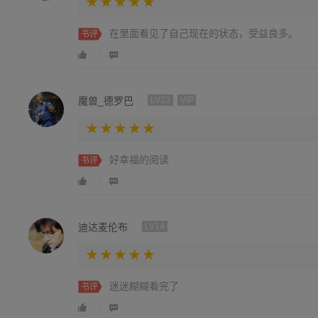
在里面看见了自己现在的状态，受益良多。
书评
魔兽_德罗巴
LV23
VIP
好幸福的阅读
书评
迪达麦伦布
LV14
迷迷糊糊看完了
书评