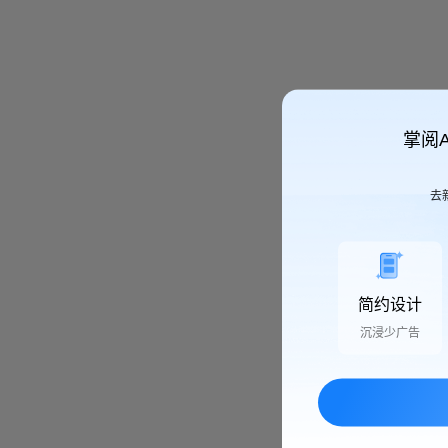
掌阅
去
简约设计
沉浸少广告