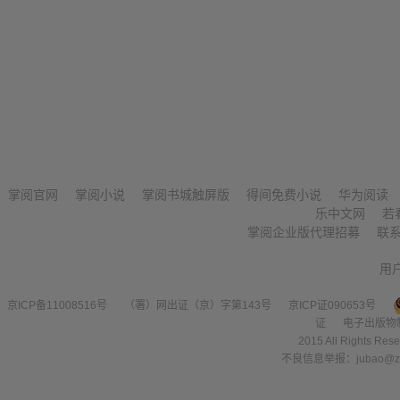
掌阅官网
掌阅小说
掌阅书城触屏版
得间免费小说
华为阅读
乐中文网
若
掌阅企业版代理招募
联
用
京ICP备11008516号
（署）网出证（京）字第143号
京ICP证090653号
证
电子出版物
2015 All Right
不良信息举报：jubao@zha