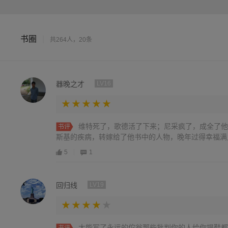
书圈
|
共264人，20条
器晚之才
LV16
维特死了，歌德活了下来；尼采疯了，成全了他
书评
斯基的疾病，转嫁给了他书中的人物，晚年过得幸福满
5
1
回归线
LV19
太能写了永远的佗翁那些批判你的人给你提鞋都