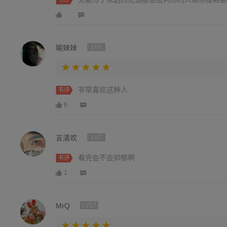
书评
喻妹妹
LV5
非常喜欢这种人
书评
6
言清欢
LV7
看完会不会抑郁啊
书评
1
MrQ
LV12