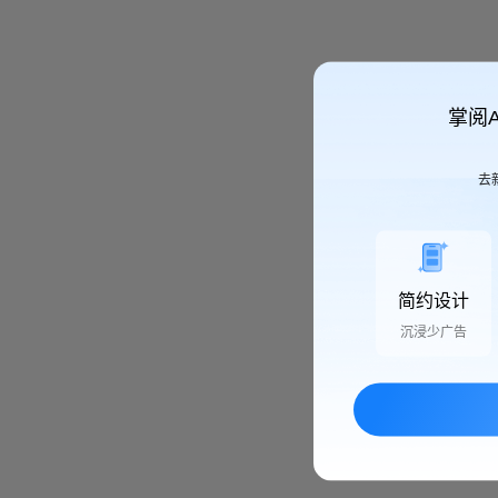
掌阅
去
简约设计
沉浸少广告