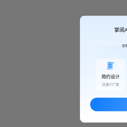
掌阅
去
简约设计
沉浸少广告