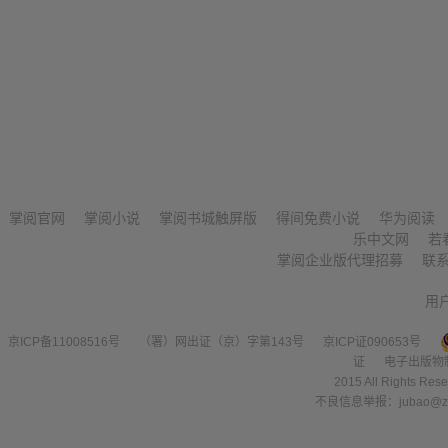
掌阅官网
掌阅小说
掌阅书城触屏版
得间免费小说
华为阅读
乐中文网
若
掌阅企业版代理招募
联
用
京ICP备11008516号
（署）网出证（京）字第143号
京ICP证090653号
证
电子出版物
2015 All Right
不良信息举报：jubao@zha