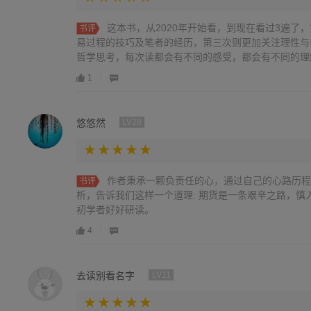
这本书，从2020年开始看，到现在看过3遍了
书评
易过程的技巧及笔者的经历，第三次则更加关注理性与
哲学思考，每次读都会有不同的感受，都会有不同的理解
1
悠悠然
LV28
作者秉承一颗负责任的心，通过自己的心路历程
书评
析，告诉我们这样一个道理: 期货是一条艰辛之路，慎
初学者好好研读。
4
去读别看名字
LV11