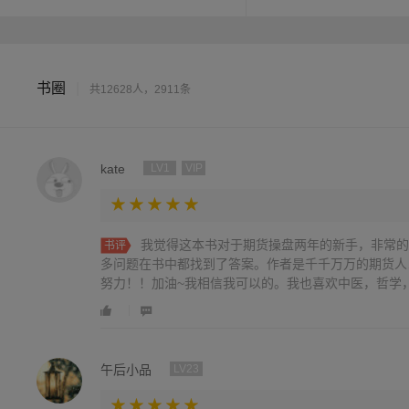
卓越的投机大师背后的潜藏
就是在识别其他人是否正在
书圈
|
共12628人，2911条
kate
LV1
VIP
我觉得这本书对于期货操盘两年的新手，非常的
书评
多问题在书中都找到了答案。作者是千千万万的期货人
努力！！加油~我相信我可以的。我也喜欢中医，哲学，期
午后小品
LV23