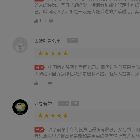
的人的经历。有自己的缩影，特别看到那个非走不可的
己，瞬间就哭了。那是一段无人能诉说的黑暗时期，其中心
1
去读别看名字
LV11
中国版的股票作手回忆录。现代的时代真是为我
书评
人的经历里真是能让我少走很多弯路。顺从大趋势，逆
开卷有益
LV14
VIP
读了前辈十年的投资心得多有收获，交易路上困
书评
者思想境界的提高是最难和最重要的没有道所有的术也