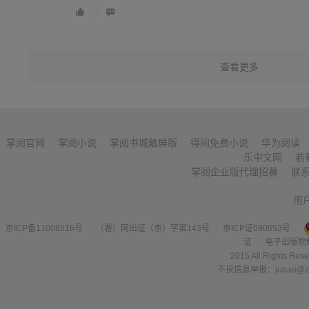
查看更多
掌阅官网
掌阅小说
掌阅书城触屏版
得间免费小说
华为阅读
乐中文网
若
掌阅企业版代理招募
联
用
京ICP备11008516号
（署）网出证（京）字第143号
京ICP证090653号
证
电子出版物
2015 All Right
不良信息举报：jubao@zha