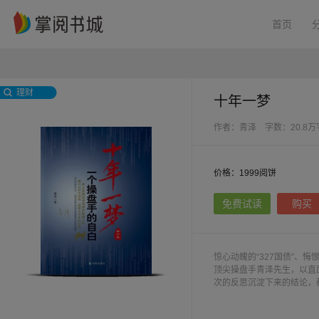
首页
理财
十年一梦
作者：青泽
字数：20.8万
价格：1999阅饼
免费试读
购买
惊心动魄的“327国债”、
顶尖操盘手青泽先生，以直
次的反思沉淀下来的结论，
成功的关键是充分利用人性
的错误，那么投机也就彻底