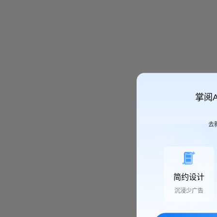
掌阅
去
简约设计
沉浸少广告