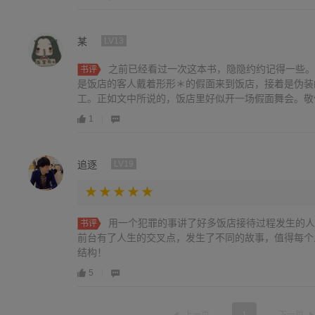
某
LV13
之前已经看过一次这本书，隐隐约约记得一些。
书评
是饭店的客人戴着形形＊的假面来到饭店，接着是伪装
工。正如文中所说的，饭店里好似开一场假面舞会。敬
余地把每条看似独立的支线巧妙地编织在一起。设计巧
1
情的人间真情。一切都有根可寻，意料之外，情理之中
追逐
LV19
用一个犯罪的事讲了好多饭店接待过程发生的人
书评
前台有了人生的交叉点，发生了不同的故事，值得每个
结构！
5