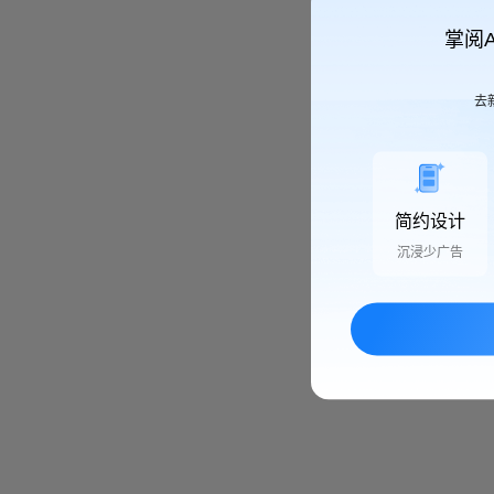
掌阅
去
简约设计
沉浸少广告