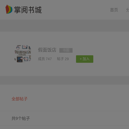
首页
假面饭店
书圈
成员 747
帖子 29
+ 加入
全部帖子
共9个帖子