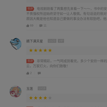
电视剧刚看了两集想先来看一下～～，书中的安
书评
不畏强权所迫始终坚守如一让人敬佩。有句话说的很对
原因大概是他也知道自己要做的事没办法有软肋吧，他
两个人。有些人本可以是个好官却被家人所累，实在有
69
11
摘下满天星
LV23
VIP
非常精彩，一气呵成到看完，多少个安欣一样的
书评
云，万家灯火，向你们致敬！
2
玉莲
LV18