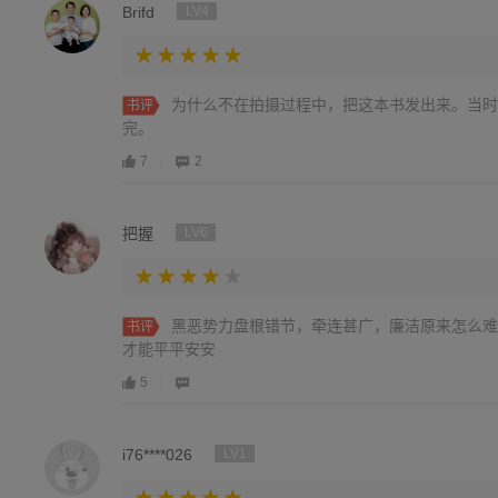
Brifd
LV4
为什么不在拍摄过程中，把这本书发出来。当时
书评
完。
7
2
把握
LV6
黑恶势力盘根错节，牵连甚广，廉洁原来怎么难
书评
才能平平安安
5
i76****026
LV1