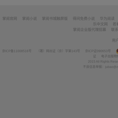
掌阅官网
掌阅小说
掌阅书城触屏版
得间免费小说
华为阅读
乐中文网
若
掌阅企业版代理招募
联
用
京ICP备11008516号
（署）网出证（京）字第143号
京ICP证090653号
证
电子出版物
2015 All Right
不良信息举报：jubao@zha