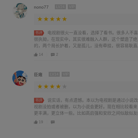
乏他哥的沉稳，懂得抓住商机，但有是容易意气用事，
nono77
LV24
VIP
型的地痞无赖，滥用职权，欺压百姓，属于典型的有勇
那个黑恶势力猖獗的时代，我想大家也会和高启强一样
不归路也是没办法的办法，毕竟弱肉强食，如果你不强
我最后想说的是，没有谁对谁错，错的不是人，而是那
电视剧很火一直没看，选择了看书。很多人不喜
书评
恶专项斗争已有八年，也取的了显著的成就，法网恢恢
很执拗，在现实中，其实很难融入人群，这个塑造了绝
等。
的，两个局长护着，又是孤儿，没有牵挂，很容易耿直
撑的情况下慢慢深入龙潭，还是坚持正义，最终目的还
14
2
一开始也是任人宰割的平民百姓，接着借助安欣的警察
划上位后，人就变了，不可一世的，却又很在乎亲情，
形的蜘蛛网，把各种人物都紧密连接在一起。有些人为
臣雍
LV14
VIP
自保，试问世人拥有保护伞的权力后真有几个为了群众
源于生活，又高于生活，太阳的照射下依然有阴影，没
角落，保护伞也可能安然无事的安度晚年。
说实话，有点遗憾。本以为电视剧是通过小说改
书评
视剧没拍或者被删，以为小说会更好。现在相比较看来
更丰满，更立体一些。比如高启强和安欣之间似敌似友
招般的对话。小说里的安欣太突出正直但人物刻画略显
19
孟德海的处理，孟钰和高启兰的结局，而电视剧对这些
剧最后收尾太快，看完了小说感觉收尾也不慢。还有，