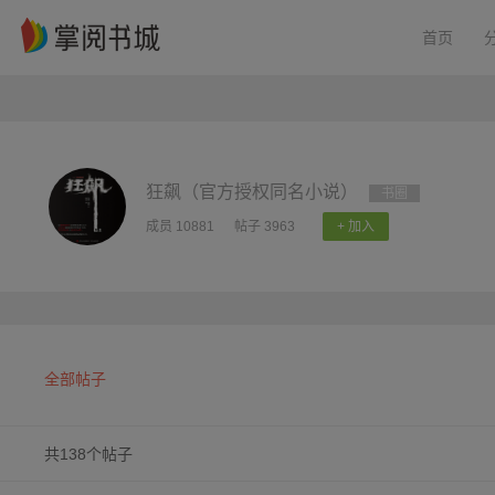
首页
狂飙（官方授权同名小说）
书圈
成员 10881
帖子 3963
+ 加入
全部帖子
共138个帖子