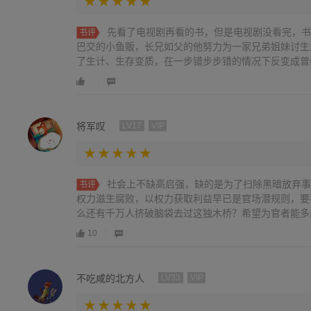
先看了电视剧再看的书，但是电视剧没看完，书
书评
巴交的小鱼贩，长兄如父的他努力为一家兄弟姐妹讨生
了生计、生存变质，在一步错步步错的情况下反变成曾
度差点洗白，有权有势真的可以为所欲为，好在有安欣
终将高启强绳之于法，但是现实中真的有那样坚持一件
吗。
将军叹
LV17
VIP
社会上不缺高启强，缺的是为了扫除黑暗放弃事
书评
权力滋生腐败，以权力获取利益早已是官场潜规则，要
么还有千万人挤破脑袋去过这独木桥？希望为官者能多
们最想看到的。
10
不吃咸的北方人
LV33
VIP