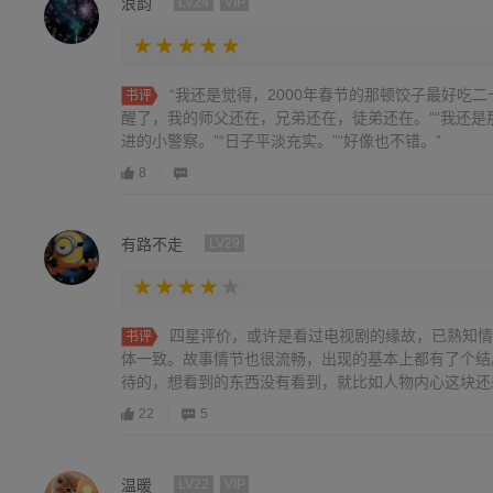
浪韵
LV24
VIP
“我还是觉得，2000年春节的那顿饺子最好吃二
书评
醒了，我的师父还在，兄弟还在，徒弟还在。”“我还是
进的小警察。”“日子平淡充实。”“好像也不错。”
8
有路不走
LV29
四星评价，或许是看过电视剧的缘故，已熟知情
书评
体一致。故事情节也很流畅，出现的基本上都有了个结
待的，想看到的东西没有看到，就比如人物内心这块还
3-02-09
22
5
温暖
LV22
VIP