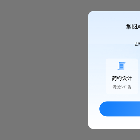
掌阅
去
简约设计
沉浸少广告