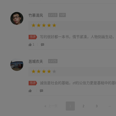
竹慕清风
LV15
VIP
写的很好都一本书，情节紧凑，人物刻画生动，
书评
1
邕城农夫
LV25
诚信是社会的基础，zf的公信力更是基础中的
书评
...
上一页
1
2
3