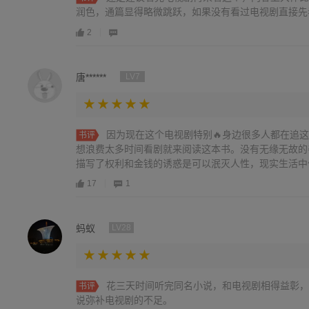
润色，通篇显得略微跳跃，如果没有看过电视剧直接先
2
唐******
LV7
因为现在这个电视剧特别🔥身边很多人都在追
书评
想浪费太多时间看剧就来阅读这本书。没有无缘无故的
描写了权利和金钱的诱惑是可以泯灭人性，现实生活中
17
1
蚂蚁
LV28
花三天时间听完同名小说，和电视剧相得益彰，
书评
说弥补电视剧的不足。