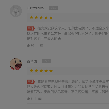
i31****0935
LV1
很喜欢安欣这个人，但他太完美了，不适合这个
书评
找这样的人做老公才好。高启强演的太好了，但是他的
是对这个世界最大的恶
70
百草园
LV7
我是看完电视剧来看小说的，感觉小说才更真实
书评
但大致内容没变，所以《狂飙》是我看过扫黑除恶最好
淋漓尽致。安欣的恪尽职守、不贪污受贿，不被世俗所
这样的的人少之又少；高启强的很辣，做事杀伐果断，
6
火如荼，如果不是父母死的早，他绝对是当时那个年代
沉稳、为人处世都非常的厉害，也是我最敬佩的；高启