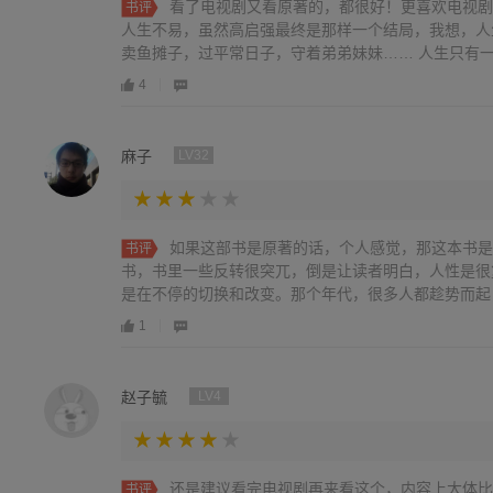
看了电视剧又看原著的，都很好！更喜欢电视剧
书评
人生不易，虽然高启强最终是那样一个结局，我想，人
卖鱼摊子，过平常日子，守着弟弟妹妹…… 人生只有一条络，其它的，全是臆想！也许
冥冥之中，他就是这样一个结果！得到很多，必定失去
4
较得失，人生往往得不偿失，人生巅峰的高启强，散尽
盛！ 要钱何用？众叛亲离！
麻子
LV32
如果这部书是原著的话，个人感觉，那这本书是
书评
书，书里一些反转很突兀，倒是让读者明白，人性是很
是在不停的切换和改变。那个年代，很多人都趁势而起
哥只是其中的一个。
1
赵子毓
LV4
还是建议看完电视剧再来看这个，内容上大体比
书评