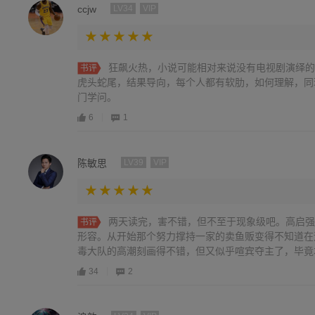
果，蒋天安排过山峰杀死陈舒婷的这个结果更让人容易接
ccjw
LV34
VIP
狂飙火热，小说可能相对来说没有电视剧演绎的
书评
虎头蛇尾，结果导向，每个人都有软肋，如何理解，同
门学问。
6
1
陈敏思
LV39
VIP
两天读完，害不错，但不至于现象级吧。高启强
书评
形容。从开始那个努力撑持一家的卖鱼贩变得不知道在
毒大队的高潮刻画得不错，但又似乎喧宾夺主了，毕竟
缉毒。最后决战的剧情就这么一个高潮突兀在那里，其
34
2
过去了。作者是写纪实文学出身的，写了这么本“杀人如