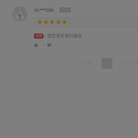
i31****289
LV11
园艺爱好者的福音
书评
上一页
1
下一页