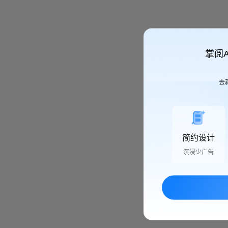
掌阅
去
简约设计
沉浸少广告