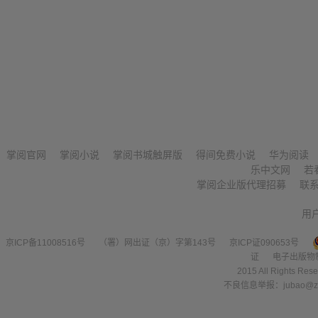
掌阅官网
掌阅小说
掌阅书城触屏版
得间免费小说
华为阅读
乐中文网
若
掌阅企业版代理招募
联
用
京ICP备11008516号
（署）网出证（京）字第143号
京ICP证090653号
证
电子出版物
2015 All Right
不良信息举报：jubao@zha