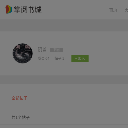
首页
阴兽
书圈
成员 64
帖子 1
+ 加入
全部帖子
共1个帖子