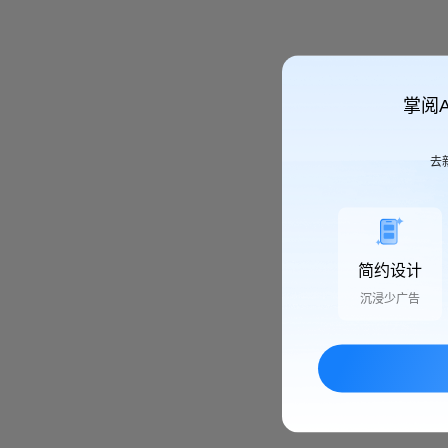
掌阅
去
简约设计
沉浸少广告