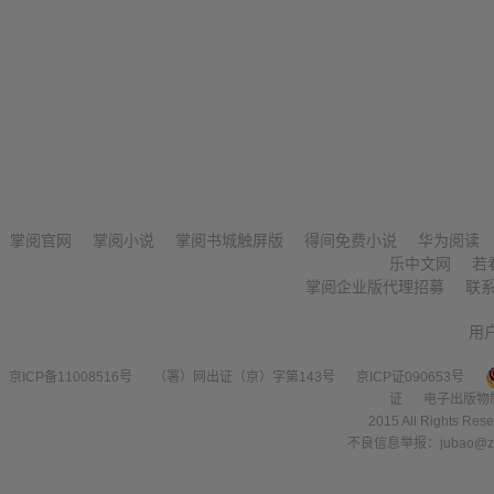
掌阅官网
掌阅小说
掌阅书城触屏版
得间免费小说
华为阅读
乐中文网
若
掌阅企业版代理招募
联
用
京ICP备11008516号
（署）网出证（京）字第143号
京ICP证090653号
证
电子出版物
2015 All Right
不良信息举报：jubao@zha