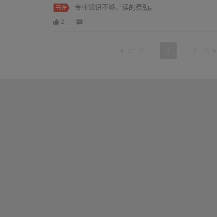
专业知识不够，读的费劲。
书评
2
上一页
1
下一页