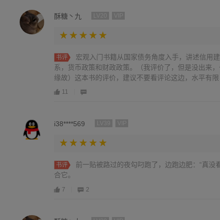
酥糖丶九
LV20
VIP
宏观入门书籍从国家债务角度入手，讲述信用建
书评
系，货币政策和财政政策。（我评价了，但是没出来，
缘故）这本书的评价，建议不要看评论这边，水平有限
“想法”那边，确实有真切阅读且写了笔记的，而且写
11
读，他们的思考很中的。
i38****569
LV39
VIP
前一贴被路过的夜勾叼跑了，边跑边肥：“真没
书评
合它。
7
2