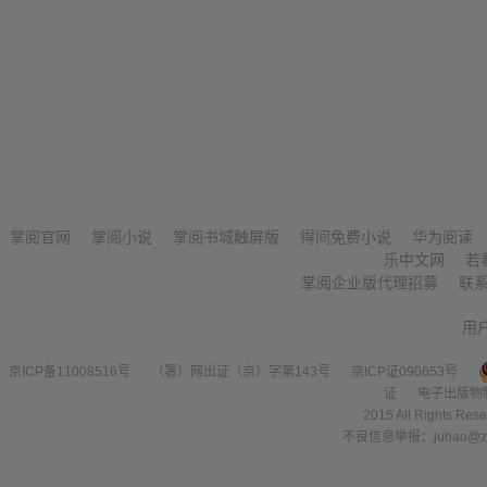
掌阅官网
掌阅小说
掌阅书城触屏版
得间免费小说
华为阅读
乐中文网
若
掌阅企业版代理招募
联
用
京ICP备11008516号
（署）网出证（京）字第143号
京ICP证090653号
证
电子出版物
2015 All Right
不良信息举报：jubao@zha