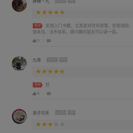
酥糖丶九
LV20
VIP
宏观入门书籍，尤其是对货币政策、宏观调控、
书评
银本位、法币体系，感兴趣的朋友可以读一读。
5
九章
LV65
VIP
好
书评
6
浪子可乐
LV25
VIP