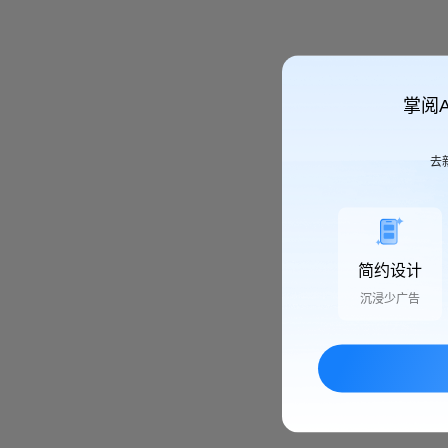
掌阅
去
简约设计
沉浸少广告