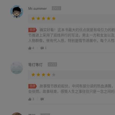
Mr.summer
LV21
确实好看！这本书最大的优点就是有吸引力的剧
书评
节推进上采用了双线并行的写法，男主一方和女友以及
人物群像，很有代入感，特别是情节进展中，每个人性
情节非常接地气，真的是有一定阅历才能写出来的。 
4
1
些老套，都知道怎么会怎么样，推理部分也少了点，再
理的地方。不过瑕不掩瑜，中后段还是很热血的。真的
时间的外国推理，不如好好鼓励一下国产推理
等灯等灯
LV13
故事情节跌宕起伏，中间有部分读的热血沸腾，
书评
会很燃。故事结束，感慨人生之事往往只是一念之间的
3