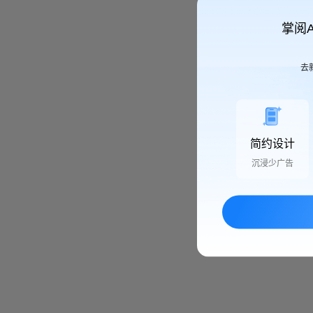
掌阅
去
简约设计
沉浸少广告