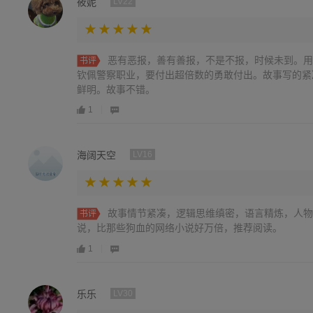
筱妮
LV22
恶有恶报，善有善报，不是不报，时候未到。用
书评
钦佩警察职业，要付出超倍数的勇敢付出。故事写的紧
鲜明。故事不错。
1
海阔天空
LV16
故事情节紧凑，逻辑思维缜密，语言精炼，人物
书评
说，比那些狗血的网络小说好万倍，推荐阅读。
1
乐乐
LV30