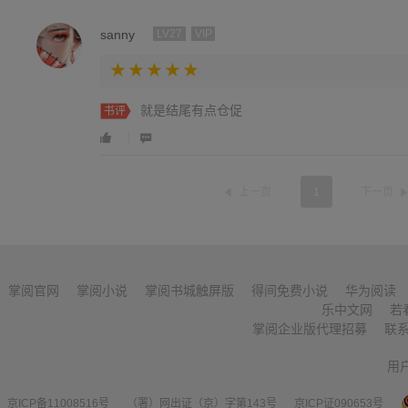
sanny
LV27
VIP
就是结尾有点仓促
书评
上一页
1
下一页
掌阅官网
掌阅小说
掌阅书城触屏版
得间免费小说
华为阅读
乐中文网
若
掌阅企业版代理招募
联
用
京ICP备11008516号
（署）网出证（京）字第143号
京ICP证090653号