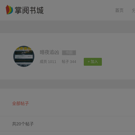
首页
暗夜追凶
书圈
成员 1011
帖子 344
+ 加入
全部帖子
共20个帖子