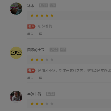
冰水
LV38
VIP
挺好看的
书评
1
圆滚的土豆
LV15
VIP
剧情还不错，整体在意料之内，电视剧剧本感比
书评
1
半脸书僧
LV22