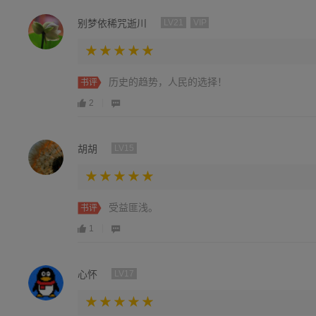
别梦依稀咒逝川
LV21
VIP
历史的趋势，人民的选择！
书评
2
胡胡
LV15
受益匪浅。
书评
1
心怀
LV17