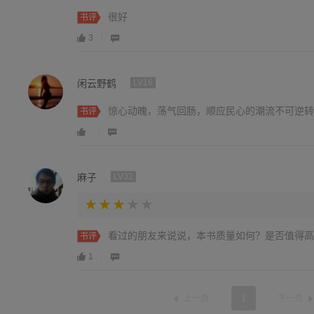
很好
书评
3
闲云野鹤
LV16
惊心动魄，荡气回肠，顺应民心的潮流不可逆转
书评
麻子
LV32
看过的朋友来说说，本书质量如何？是否值得高
书评
1
上一页
1
下一页