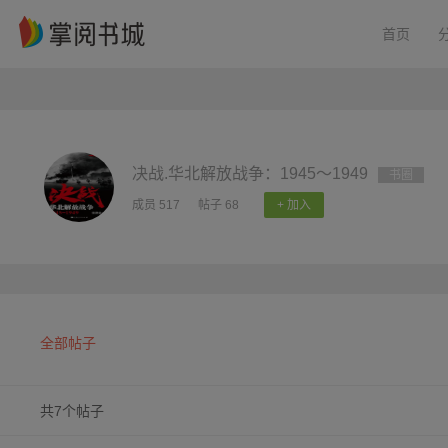
首页
决战.华北解放战争：1945～1949
书圈
成员 517
帖子 68
+ 加入
全部帖子
共7个帖子