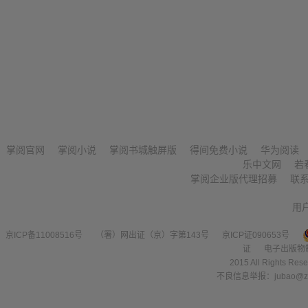
掌阅官网
掌阅小说
掌阅书城触屏版
得间免费小说
华为阅读
乐中文网
若
掌阅企业版代理招募
联
用
京ICP备11008516号
（署）网出证（京）字第143号
京ICP证090653号
证
电子出版物
2015 All Right
不良信息举报：jubao@zha