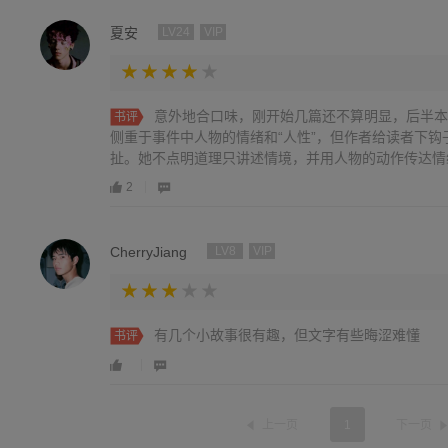
夏安
LV24
VIP
意外地合口味，刚开始几篇还不算明显，后半本
书评
侧重于事件中人物的情绪和“人性”，但作者给读者下
扯。她不点明道理只讲述情境，并用人物的动作传达情
喻很多可以琢磨很久。对爱尔兰文学的刻板印象里总有
2
在雨里因为被泡发所以庸碌又鼓胀，但是本书作者没有
雪里的刀划开皮肉，血冒着热气汩汩涌出来，干脆利落
不黏腻。日常生活中显露出的是人们性格中的“刃”，
CherryJiang
LV8
VIP
还是对待自我或他人的，疼痛但脆爽。喜欢，要看全集
有几个小故事很有趣，但文字有些晦涩难懂
书评
上一页
1
下一页