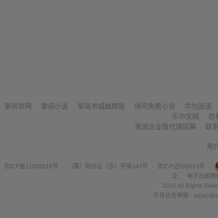
掌阅官网
掌阅小说
掌阅书城触屏版
得间免费小说
华为阅读
乐中文网
若
掌阅企业版代理招募
联
用
京ICP备11008516号
（署）网出证（京）字第143号
京ICP证090653号
证
电子出版物
2015 All Right
不良信息举报：jubao@zha