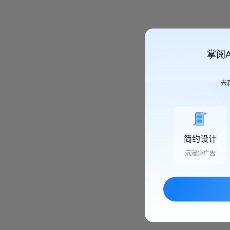
掌阅
去
简约设计
沉浸少广告