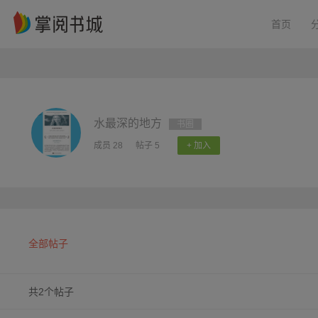
首页
水最深的地方
书圈
成员 28
帖子 5
+ 加入
全部帖子
共2个帖子