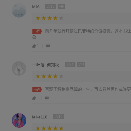
MIA
LV13
VIP
前几年就有拜读过巴菲特的价值投资，这本书让
书评
象
1
一叶落_何知秋
LV4
VIP
直观了解格雷厄姆的一生，再去看其著作或许更
书评
iaike110
LV19