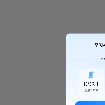
掌阅
去
简约设计
沉浸少广告