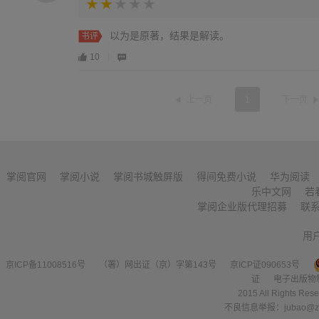
以为是原著，结果是解读。
书评
10
上一页
1
下一页
掌阅官网
掌阅小说
掌阅书城触屏版
得间免费小说
华为阅读
乐中文网
若
掌阅企业版代理招募
联
用
京ICP备11008516号
（署）网出证（京）字第143号
京ICP证090653号
证
电子出版物
2015 All Right
不良信息举报：jubao@zha