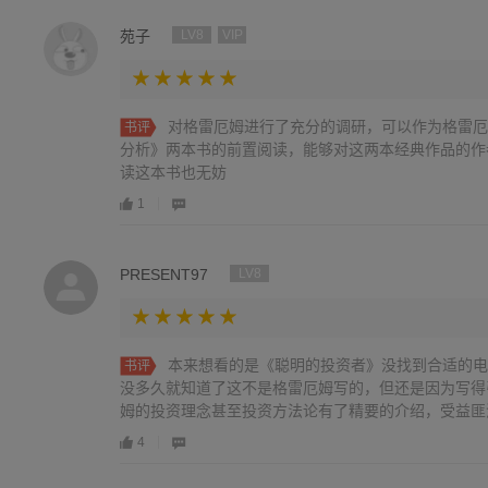
苑子
LV8
VIP
对格雷厄姆进行了充分的调研，可以作为格雷厄
书评
分析》两本书的前置阅读，能够对这两本经典作品的作
读这本书也无妨
1
PRESENT97
LV8
本来想看的是《聪明的投资者》没找到合适的电
书评
没多久就知道了这不是格雷厄姆写的，但还是因为写得
姆的投资理念甚至投资方法论有了精要的介绍，受益匪
质版《聪明的投资者》了，可能需要啃吧哈哈。我也很
4
希望能学习到更多。能写出《一个聪明的投资者》这样
很棒呀！