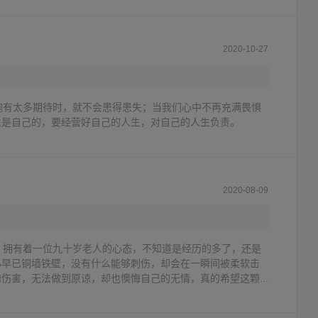
2020-10-27
抱有太多期待时，就不会患得患失；当我们心中不再充满畏惧
生是自己的，要经营好自己的人生，对自己的人生负责。
2020-08-09
，拥有着一位九十岁老人的心态，不知道是经历的多了，还是
心早已铜墙铁壁，没有什么能够刺伤，却会在一瞬间被柔软击
和伤害，无法做到原谅，却也懊悔自己的无情，真的希望这颗
不会有脆弱的时候了。