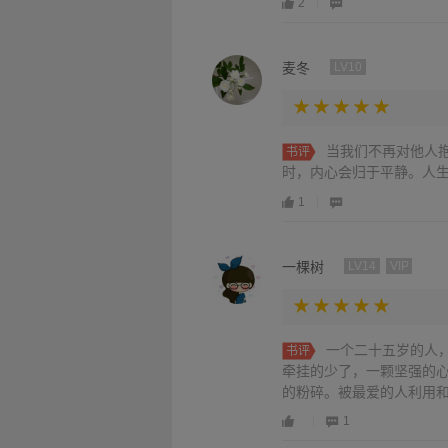
2
麦冬
LV10
当我们不再对他人
书评
时，内心会归于平静。人
1
一棵树
LV14
VIP
一个二十五岁的人
书评
牵挂的少了，一颗坚强的
的粉碎。被最爱的人利用
心可以铁石心肠，那样就
1