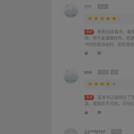
777
LV7
断断续续看完，看
书评
验，但不是灌输给你，而
书的你是自由的，奶奶是
MIA
LV13
VIP
这本书让我明白了
书评
活，孤独并不可怕，可怕
i11****0797
LV6