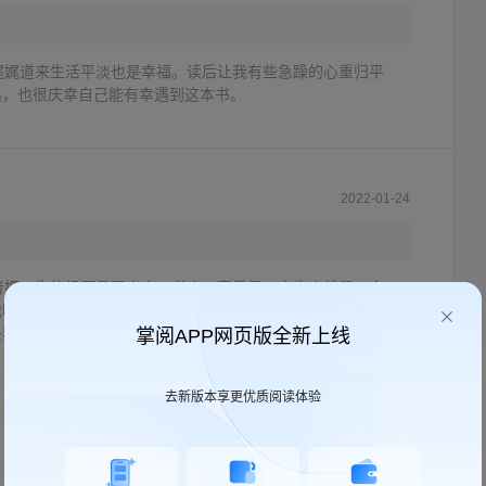
娓娓道来生活平淡也是幸福。读后让我有些急躁的心重归平
出，也很庆幸自己能有幸遇到这本书。
2022-01-24
者把一生的经历呈现出来。书中一直重复，人生来就是一个
我明白了这么多年困扰我的问题。为什么我们在物质丰富的今
是我们渴望的太多，想要的太多，喜欢攀比。拼命努力为了证
掌阅APP网页版全新上线
没问过自己的心，到底想要的是什么。无非就是简单的一日三
。一间卧室。一份热爱有价值的爱好。仅此而已。人间值得。
去新版本享更优质阅读体验
2021-06-11