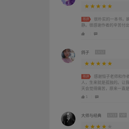
很朴实的一本书，
书评
静。很感谢作者的辛苦付
鸽子
LV12
感谢恒子老师和作
书评
人，生来就是孤独的。让
天会觉得痛苦，原来一直
明自己，炫耀自己，从来
1
餐，衣服得当。保暖即可
感恩作者。
大师与经典
LV13
VIP