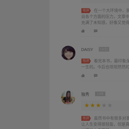
在一个大环境中，
书评
自各个方面的压力，文章
充满了未知感，好像又觉
对于人的精神而言，都是
自己想要的样子。
DAISY
LV11
看完本书，最印象
书评
一生的。今后也坦坦然然
独秀
LV8
虽然书中有很多对
书评
让人生变得很轻盈，但是