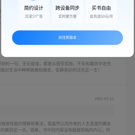
简约设计
跨设备同步
买书自由
我们会不自觉的失去自我，我们变成了集体的一部分，面对来
沉浸少广告
实时更方便
会员送50元/月
中说：活出自我是多么重要啊，有时候，我们突然对这个世界
得认知混乱，对啊！人就是这么复杂，但是不管是物理学还是
有规律的啊，可以通过学到大量的规律来了解自己，从而活出
前往新版本
2022-01-10
深刻的一句：无论是谁，都是从感受孤独、不安和痛苦中走完
的面对生活中种种困难和痛苦，安静美好的过完这一生！
2021-07-12
事物很轻盈的理解和看法，我虽然认同作者的人生态度的确会
真的做到这一点，很难，书中的内容没有触碰到我的内心，所