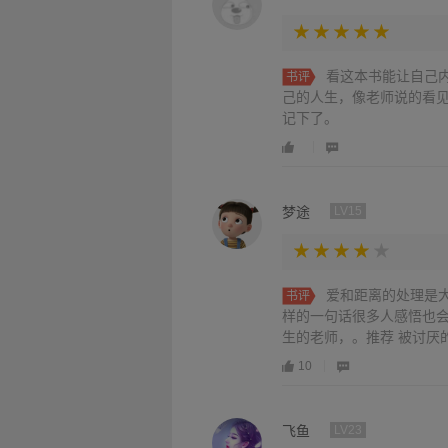
看这本书能让自己
书评
己的人生，像老师说的看
记下了。
梦途
LV15
爱和距离的处理是
书评
样的一句话很多人感悟也会
生的老师，。推荐 被讨厌
10
飞鱼
LV23