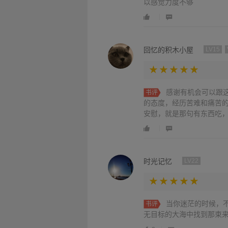
以感觉力度不够
回忆的积木小屋
LV15
感谢有机会可以跟
书评
的态度，经历苦难和痛苦
安慰，就是那句有东西吃
我们现在崇尚的挣更多的
不多，比较，偏激，自私
活买单！
时光记忆
LV22
当你迷茫的时候，
书评
无目标的大海中找到那束