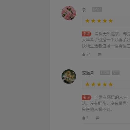
亭
LV27
看似无所追求，却
书评
大半辈子也是一个好妻子好
快地生活着值得一读再读
24
深海月
LV28
VIP
非常有感悟的人生
书评
活。没有鲜花，没有掌声
只是他人看不到。
2