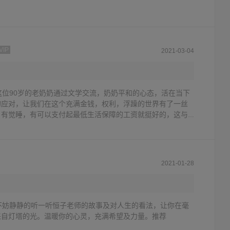
VIP
2021-03-04
这位90岁的老奶奶通过文学交流，奶奶平和的心态，活在当下
的应对，让我们在这个充满金钱，权利，浮躁的世界有了一丝
，有觉睡，有可以支付起最低生活保障的工资就挺好的，这与
钱相悖，却是事实，我们生来就是一个人，我们其实需要的并
，虚荣心都会让人痛苦！为自己的一生活，没人会为自己的生
2021-01-28
不妨静静的听一听恒子老师的故事及对人生的看法，让你在毫
来自灯塔的光。温暖你的心灵，充满希望及力量。推荐