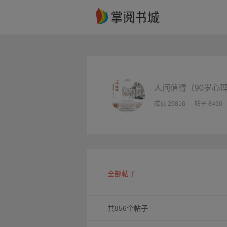
人间值得（90岁心
成员 26816
帖子 8490
全部帖子
共856个帖子