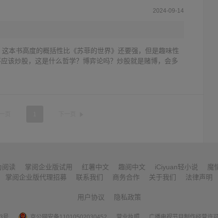
2024-09-14
？这本书高度的概括性比《苏菲的世界》还要强，但是趣味性
不应该炒股，这是什么哲学？博弈论吗？炒股就是赌博，会多
一页
1
下一页
为阅读
掌阅企业版试用
红薯中文
趣阅中文
iCiyuan轻小说
魔
掌阅企业版代理招募
联系我们
商务合作
关于我们
法律声明
用户协议
隐私政策
53号
京公网安备11010502030452
营业执照
广播电视节目制作经营许