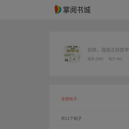
别笑，我是正经哲学
成员 2095
帖子 482
全部帖子
共11个帖子