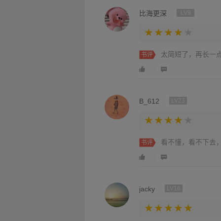
比海更深
LV9
太简短了，再长一
书评
B_612
LV23
看不懂，看不下去
书评
jacky
LV16