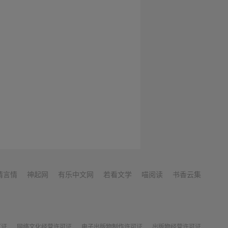
情言情
神起网
有乐中文网
若看文学
喵阅读
书香云集
可证
网络文化经营许可证
电子出版物制作许可证
出版物经营许可证