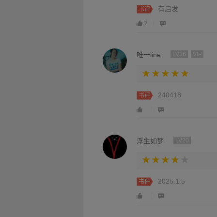
有启发
书评
2
唯一line
LV36
VIP
240418
书评
浮生如梦
LV20
2025.1.5
书评