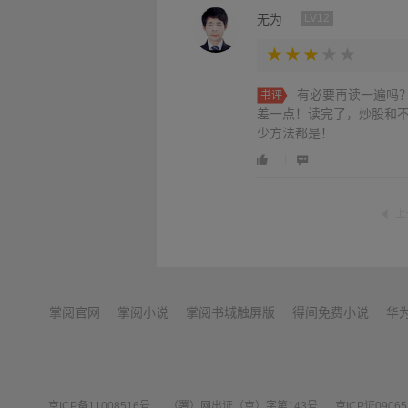
无为
LV12
有必要再读一遍吗
书评
差一点！读完了，炒股和
少方法都是！
上
掌阅官网
掌阅小说
掌阅书城触屏版
得间免费小说
华
京ICP备11008516号
（署）网出证（京）字第143号
京ICP证0906