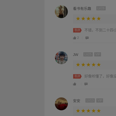
看书有乐趣
LV26
不错，不到二十四
书评
2
JW
LV25
VIP
好像听懂了，好像
书评
安安
LV13
VIP