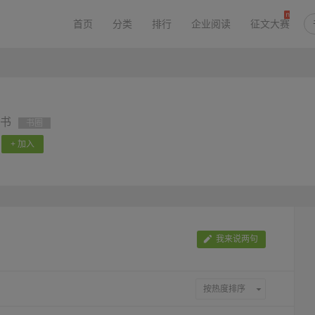
首页
分类
排行
企业阅读
征文大赛
书
书圈
+ 加入
我来说两句
按热度排序