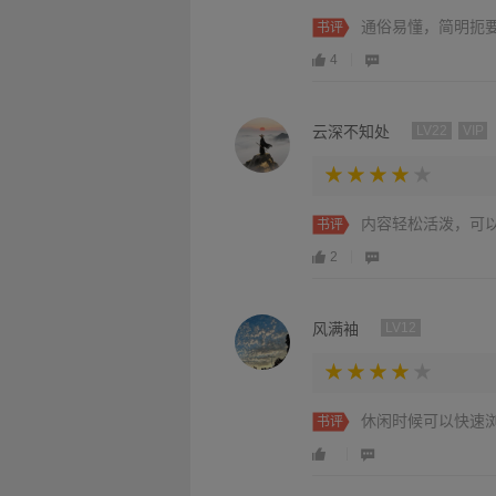
通俗易懂，简明扼
书评
4
云深不知处
LV22
VIP
内容轻松活泼，可
书评
2
风满袖
LV12
休闲时候可以快速
书评