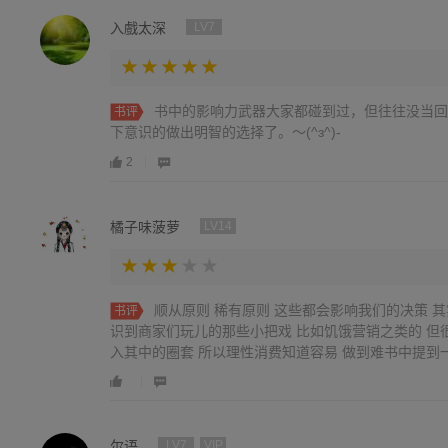
入戲太深
LV7
书中的影响力武器大家都碰到过，但往往没当回
书评
下意识的做出明智的选择了。～(^з^)-
2
橘子味菠萝
LV14
顺从原则 稀有原则 这些都会影响我们的决策 
书评
识到商家们玩儿的那些小把戏 比如饥饿营销之类的 但
入其中的圈套 所以理性消费知道容易 做到难书中提到
是“稀有➕竞争”两重buff加身 那这个东西 你务必要好
尔语
LV7
VIP