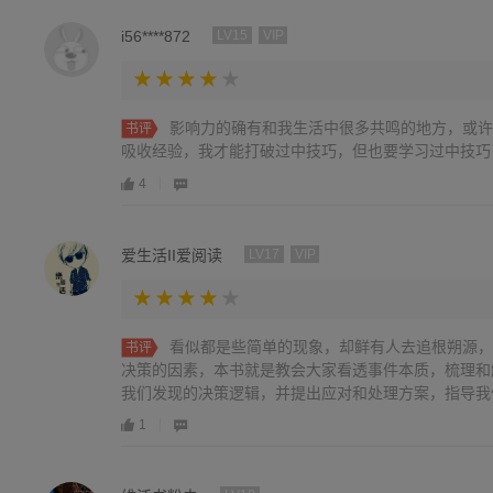
i56****872
LV15
VIP
影响力的确有和我生活中很多共鸣的地方，或许
书评
吸收经验，我才能打破过中技巧，但也要学习过中技巧
4
爱生活II爱阅读
LV17
VIP
看似都是些简单的现象，却鲜有人去追根朔源，
书评
决策的因素，本书就是教会大家看透事件本质，梳理和
我们发现的决策逻辑，并提出应对和处理方案，指导我
书。平时生活中我们也可以应用书中的原则，处理和解
1