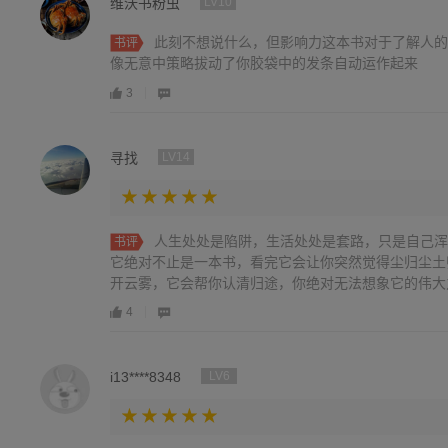
维沃书粉虫
LV10
此刻不想说什么，但影响力这本书对于了解人的
书评
像无意中策略拔动了你胶袋中的发条自动运作起来
3
寻找
LV14
人生处处是陷阱，生活处处是套路，只是自己浑
书评
它绝对不止是一本书，看完它会让你突然觉得尘归尘土
开云雾，它会帮你认清归途，你绝对无法想象它的伟大
4
i13****8348
LV6