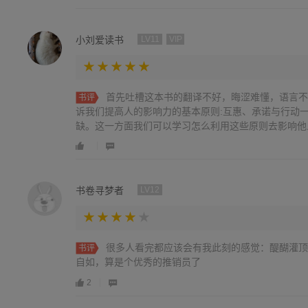
小刘爱读书
LV11
VIP
首先吐槽这本书的翻译不好，晦涩难懂，语言不
书评
诉我们提高人的影响力的基本原则:互惠、承诺与行动
缺。这一方面我们可以学习怎么利用这些原则去影响他
不正当利用这些原则去向我们谋利。这是一本好书，还
书卷寻梦者
LV12
很多人看完都应该会有我此刻的感觉：醍醐灌顶
书评
自如，算是个优秀的推销员了
2