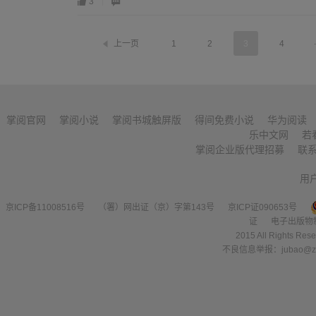
3
.
上一页
1
2
3
4
掌阅官网
掌阅小说
掌阅书城触屏版
得间免费小说
华为阅读
乐中文网
若
掌阅企业版代理招募
联
用
京ICP备11008516号
（署）网出证（京）字第143号
京ICP证090653号
证
电子出版物
2015 All Right
不良信息举报：jubao@zha