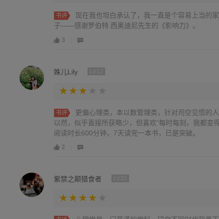
现在我也坦白承认了，我一直是个容易上当的家
书评
子——感谢罗伯特.西奥迪尼先生的《影响力》。
3
姝儿Lily
LV12
更偏心理类，本以数管理类，针对司空见惯的人
书评
以然，似乎直接所获略少，但喜欢“每时每刻，我都变
阅读时长600分钟，7天读完一本书，已是突破。
2
紫禁之颠猎食者
LV33