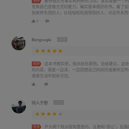
要养成区分事实和判断的习惯，事实是要一个判
书评
觉察自己思维方式的能力。确实是本很好的书。看了前
到某样东西的人，比轻轻松松就得到的人，对这件东西
各界都被引用，也许这个观点是所有人的人性中的弱点
4
奋斗得来的东西。“倘若下次把一样东西变得稀缺了，
的观点都人有说服力，可能是因为它有很多我能看得懂
说，它教会我最多的就是想说不的时候要坚决说出来！
Bengoogle
LV26
这本书很实用，观点结合案例，总结建议，这些
书评
的内容。我是一边读，一边回想自己的经历或者所见所
或者生活中到处可见。
同人于野
LV10
开头两个观点挺有意思的，互惠和“退让”。后
书评