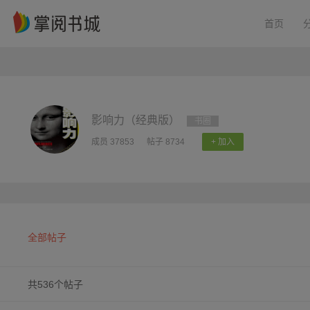
首页
影响力（经典版）
书圈
成员 37853
帖子 8734
+ 加入
全部帖子
共536个帖子