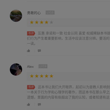
勇敢的心
LV16
互惠 承诺和一致 社会认同 喜爱 权威稀缺本书就这六大影响力因素实例认证对我
书评
们行为产生着重要影响，生活中应该注意分辨。要活的
一读。
Alex
LV19
这本书让我们大开眼界，起初以为是教人影响别
书评
一本关于行为学和心理学的著作，而这本书在那么早之
遗憾，里面的内容有些超出了我的认知，或者知道有这
想法。总体很棒，值得二刷再读。