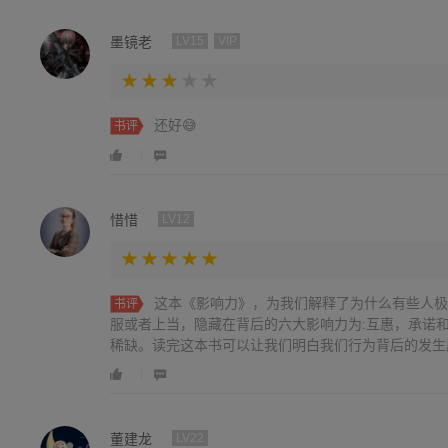
墨镜老
LV15
VIP
还好😅
书评
惜惜
LV12
这本《影响力》，为我们解释了为什么有些人极
书评
服或者上当，隐藏在背后的六大影响力为:互惠，承诺
稀缺。读完这本书可以让我们明白我们行为背后的发生
义。
董建龙
LV22