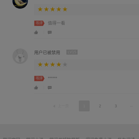
值得一看
书评
用户已被禁用
LV15
******
书评
...
上一页
1
2
3