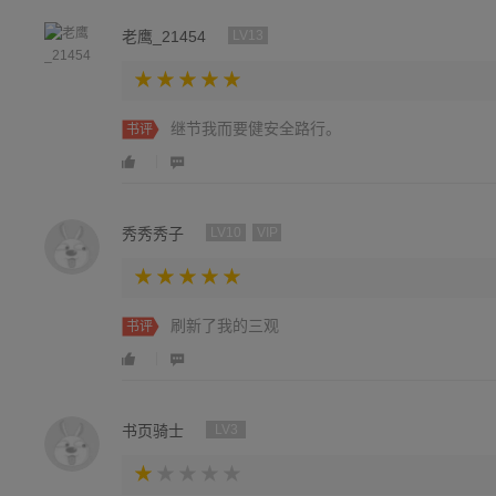
老鹰_21454
LV13
继节我而要健安全路行。
书评
秀秀秀子
LV10
VIP
刷新了我的三观
书评
书页骑士
LV3