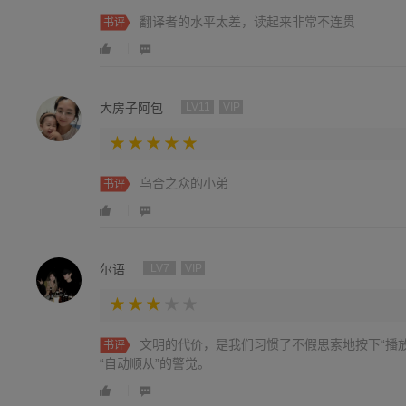
翻译者的水平太差，读起来非常不连贯
书评
大房子阿包
LV11
VIP
乌合之众的小弟
书评
尔语
LV7
VIP
文明的代价，是我们习惯了不假思索地按下“播
书评
“自动顺从”的警觉。