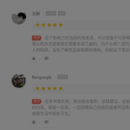
无聊
LV15
VIP
这个影响力对当前的我来说，可以说是不可多得
书评
顺从的方式是我现在需要多读几遍的。为什么呢？因为
人的陷阱，当你了解完这些陷阱的结构，你就会下意识
个人要谨慎一点。而且你也可以利用这里边的这些顺从
而且这是一个实证的方式去证明这些东西并不是靠着一
一种方式去做的。这点就很好，因为有些东西像经济学
理论或者说是弹性理论这些东西它都是基于一定的假设
Bengoogle
LV26
定的实证，那就非常好。起码是对现在的人来说他没有
本书我也想过，看完了写一个思维导图，但是我觉得这
粗略的再去浏览一遍，去再写这个思维导图，里面的东
是毕竟也快30岁了，你总是要去学习一些东西，要更
这本书很实用，观点结合案例，总结建议，这些
书评
这也是现在我比较欠缺的一些东西，所以说这本书对当
的内容。我是一边读，一边回想自己的经历或者所见所
本书
或者生活中到处可见。