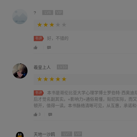
?
LV6
VIP
好，不错的
书评
羲皇上人
LV10
本书是哥伦比亚大学心理学博士罗伯特·西奥迪
书评
后才觉名副其实。«影响力»通俗易懂，贴切实际，而
顿开，值得一读。本书脉络清晰可见，从互惠，承诺和
稀缺这些顺从心理展开阐述，尤其让人印象深刻的是关
3
（以管窥豹）和心理逆反原理（保护既有利益）等，剖
理活动，然而这本书赋予读者的意义并不只是了解心理
考和实践，一秒钟能看透本质的人和一辈子看不清事情
天地一沙鸥
LV7
VIP