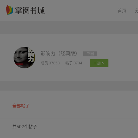
首页
影响力（经典版）
书圈
成员 37853
帖子 8734
+ 加入
全部帖子
共502个帖子