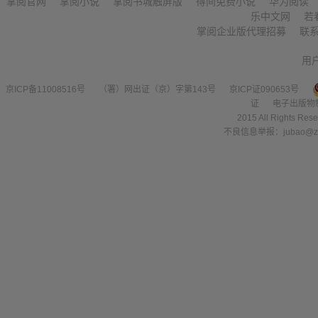
掌阅官网
掌阅小说
掌阅书城触屏版
得间免费小说
华为阅读
乐中文网
若
掌阅企业版代理招募
联
用
京ICP备11008516号
（署）网出证（京）字第143号
京ICP证090653号
证
电子出版物
2015 All Right
不良信息举报：jubao@zha